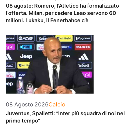
08 agosto: Romero, l’Atletico ha formalizzato
l’offerta. Milan, per cedere Leao servono 60
milioni. Lukaku, il Fenerbahce c’è
Categorie
08 Agosto 2026
Calcio
Juventus, Spalletti: “Inter più squadra di noi nel
primo tempo”