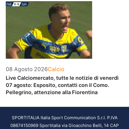
Categorie
08 Agosto 2026
Calcio
Live Calciomercato, tutte le notizie di venerdì
07 agosto: Esposito, contatti con il Como.
Pellegrino, attenzione alla Fiorentina
SPORTITALIA Italia Sport Communication S.r.l. P.IVA
08674150969 Sportitalia via Gioacchino Belli, 14 CAP