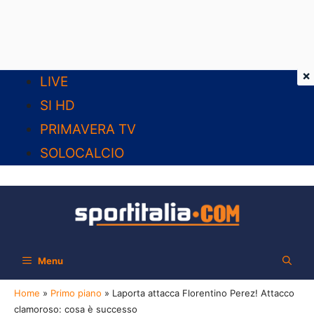
×
Vai
LIVE
al
SI HD
contenuto
PRIMAVERA TV
SOLOCALCIO
Menu
Home
»
Primo piano
»
Laporta attacca Florentino Perez! Attacco
clamoroso: cosa è successo