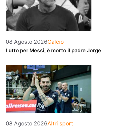
Categorie
08 Agosto 2026
Calcio
Lutto per Messi, è morto il padre Jorge
Categorie
08 Agosto 2026
Altri sport