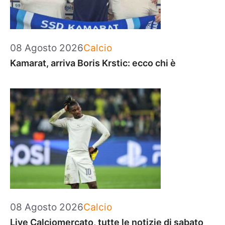
Categorie
08 Agosto 2026
Calcio
Kamarat, arriva Boris Krstic: ecco chi è
Categorie
08 Agosto 2026
Calcio
Live Calciomercato, tutte le notizie di sabato