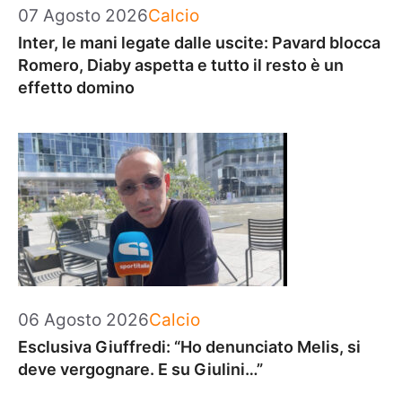
Categorie
07 Agosto 2026
Calcio
Inter, le mani legate dalle uscite: Pavard blocca
Romero, Diaby aspetta e tutto il resto è un
effetto domino
Categorie
06 Agosto 2026
Calcio
Esclusiva Giuffredi: “Ho denunciato Melis, si
deve vergognare. E su Giulini…”