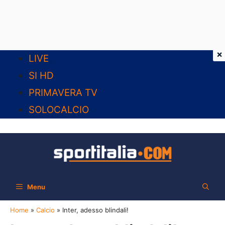
×
Vai
LIVE
al
SI HD
contenuto
PRIMAVERA TV
SOLOCALCIO
Menu
Home
»
Calcio
»
Inter, adesso blindali!