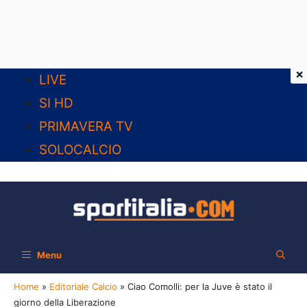
×
Vai
LIVE
al
SI HD
contenuto
PRIMAVERA TV
SOLOCALCIO
Menu
Home
»
Editoriale Calcio
»
Ciao Comolli: per la Juve è stato il
giorno della Liberazione