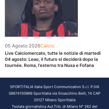
Categorie
05 Agosto 2026
Calcio
Live Calciomercato, tutte le notizie di martedì
04 agosto: Leao, il futuro si deciderà dopo la
tournée. Roma, l’esterno tra Nusa e Fofana
SPORTITALIA Italia Sport Communication S.r.l. P.IVA
08674150969 Sportitalia via Gioacchino Belli, 14 CAP
20127 Milano Sportitalia
Testata giornalistica Aut.Trib. di Milano N° 262 del