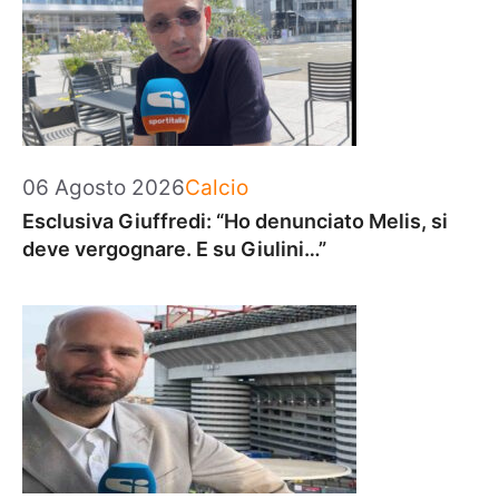
Categorie
06 Agosto 2026
Calcio
Esclusiva Giuffredi: “Ho denunciato Melis, si
deve vergognare. E su Giulini…”