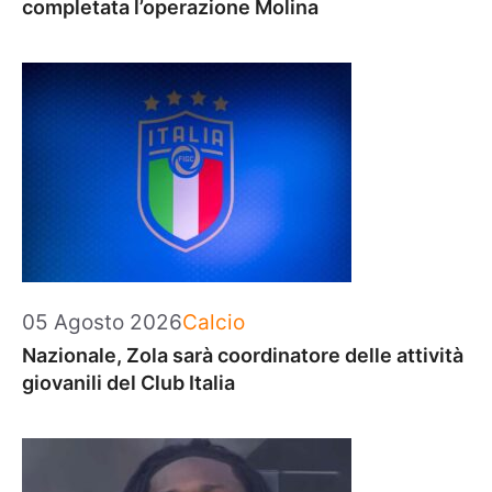
completata l’operazione Molina
Categorie
05 Agosto 2026
Calcio
Nazionale, Zola sarà coordinatore delle attività
giovanili del Club Italia