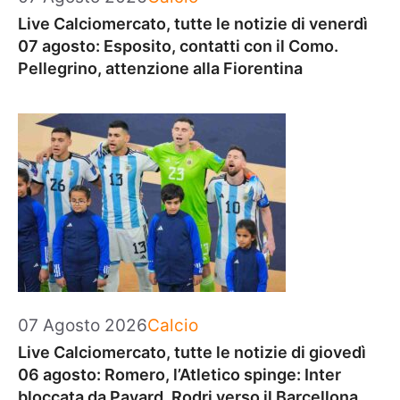
Live Calciomercato, tutte le notizie di venerdì
07 agosto: Esposito, contatti con il Como.
Pellegrino, attenzione alla Fiorentina
Categorie
07 Agosto 2026
Calcio
Live Calciomercato, tutte le notizie di giovedì
06 agosto: Romero, l’Atletico spinge: Inter
bloccata da Pavard. Rodri verso il Barcellona.