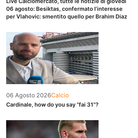
Live Calciomercato, tutte le notizie di giovedì
06 agosto: Besiktas, confermato l’interesse
per Vlahovic: smentito quello per Brahim Diaz
Categorie
06 Agosto 2026
Calcio
Cardinale, how do you say “fai 31”?