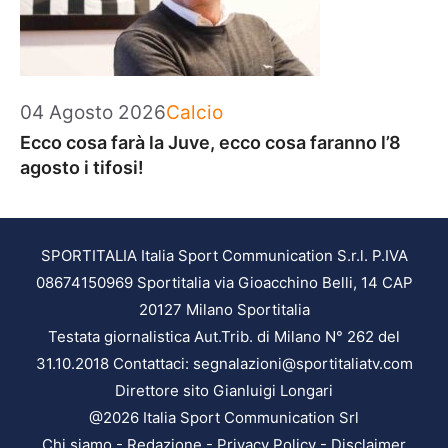
Categorie
04 Agosto 2026
Calcio
Ecco cosa farà la Juve, ecco cosa faranno l’8
agosto i tifosi!
SPORTITALIA Italia Sport Communication S.r.l. P.IVA
08674150969 Sportitalia via Gioacchino Belli, 14 CAP
20127 Milano Sportitalia
Testata giornalistica Aut.Trib. di Milano N° 262 del
31.10.2018 Contattaci: segnalazioni@sportitaliatv.com
Direttore sito Gianluigi Longari
@2026 Italia Sport Communication Srl
Chi siamo
-
Redazione
-
Privacy Policy
-
Disclaimer