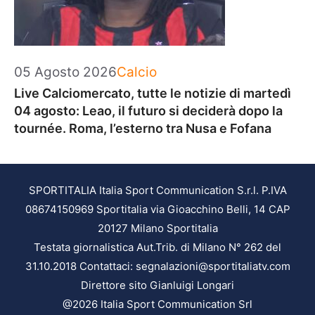
Categorie
05 Agosto 2026
Calcio
Live Calciomercato, tutte le notizie di martedì
04 agosto: Leao, il futuro si deciderà dopo la
tournée. Roma, l’esterno tra Nusa e Fofana
SPORTITALIA Italia Sport Communication S.r.l. P.IVA
08674150969 Sportitalia via Gioacchino Belli, 14 CAP
20127 Milano Sportitalia
Testata giornalistica Aut.Trib. di Milano N° 262 del
31.10.2018 Contattaci: segnalazioni@sportitaliatv.com
Direttore sito Gianluigi Longari
@2026 Italia Sport Communication Srl