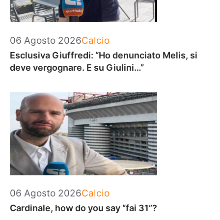
Categorie
06 Agosto 2026
Calcio
Esclusiva Giuffredi: “Ho denunciato Melis, si
deve vergognare. E su Giulini…”
Categorie
06 Agosto 2026
Calcio
Cardinale, how do you say “fai 31”?