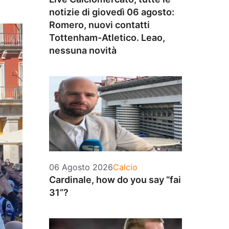
notizie di giovedì 06 agosto:
Romero, nuovi contatti
Tottenham-Atletico. Leao,
nessuna novità
Categorie
06 Agosto 2026
Calcio
Cardinale, how do you say “fai
31”?