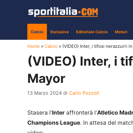
Vai
al
contenuto
Calcio
Esclusive
Editoriale Calcio
Motori
Home
»
Calcio
»
(VIDEO) Inter, i tifosi nerazzurri 
(VIDEO) Inter, i ti
Mayor
13 Marzo 2024
di
Carlo Pozzoli
Stasera l’
Inter
affronterà l’
Atletico Mad
Champions League
. In attesa del match
video: