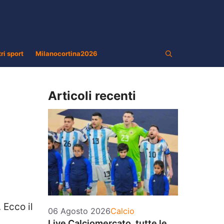
tri sport
Milanocortina2026
Articoli recenti
. Ecco il
Categorie
06 Agosto 2026
Calcio
Live Calciomercato, tutte le