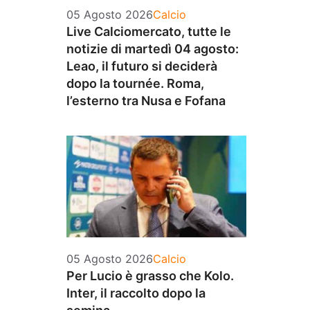
Categorie
05 Agosto 2026
Calcio
Live Calciomercato, tutte le
notizie di martedì 04 agosto:
Leao, il futuro si deciderà
dopo la tournée. Roma,
l’esterno tra Nusa e Fofana
Categorie
05 Agosto 2026
Calcio
Per Lucio è grasso che Kolo.
Inter, il raccolto dopo la