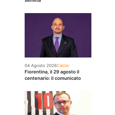
semina
Categorie
04 Agosto 2026
Calcio
Fiorentina, il 29 agosto il
centenario: il comunicato