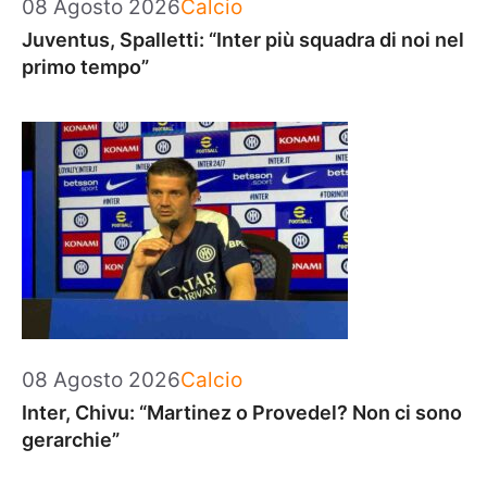
Categorie
08 Agosto 2026
Calcio
Juventus, Spalletti: “Inter più squadra di noi nel
primo tempo”
Categorie
08 Agosto 2026
Calcio
Inter, Chivu: “Martinez o Provedel? Non ci sono
gerarchie”