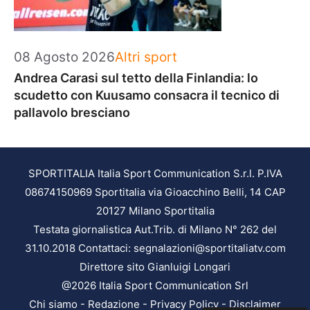
Categorie
08 Agosto 2026
Altri sport
Andrea Carasi sul tetto della Finlandia: lo
scudetto con Kuusamo consacra il tecnico di
pallavolo bresciano
SPORTITALIA Italia Sport Communication S.r.l. P.IVA
08674150969 Sportitalia via Gioacchino Belli, 14 CAP
20127 Milano Sportitalia
Testata giornalistica Aut.Trib. di Milano N° 262 del
31.10.2018 Contattaci: segnalazioni@sportitaliatv.com
Direttore sito Gianluigi Longari
@2026 Italia Sport Communication Srl
Chi siamo
-
Redazione
-
Privacy Policy
-
Disclaimer