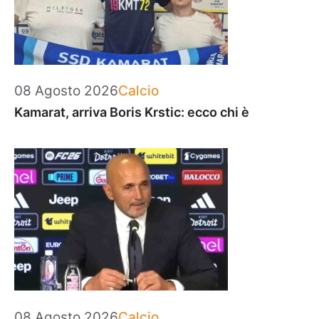
Categorie
08 Agosto 2026
Calcio
Kamarat, arriva Boris Krstic: ecco chi è
Categorie
08 Agosto 2026
Calcio