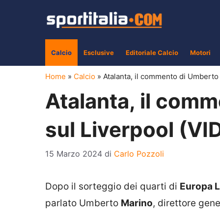
Vai
al
contenuto
Calcio
Esclusive
Editoriale Calcio
Motori
Home
»
Calcio
»
Atalanta, il commento di Umberto
Atalanta, il com
sul Liverpool (VI
15 Marzo 2024
di
Carlo Pozzoli
Dopo il sorteggio dei quarti di
Europa 
parlato Umberto
Marino
, direttore gen