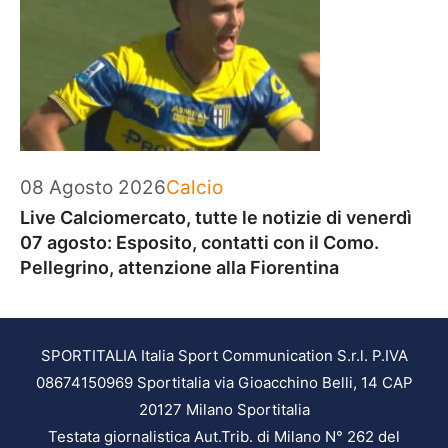
Categorie
08 Agosto 2026
Calcio
Live Calciomercato, tutte le notizie di venerdì
07 agosto: Esposito, contatti con il Como.
Pellegrino, attenzione alla Fiorentina
SPORTITALIA Italia Sport Communication S.r.l. P.IVA
08674150969 Sportitalia via Gioacchino Belli, 14 CAP
20127 Milano Sportitalia
Testata giornalistica Aut.Trib. di Milano N° 262 del