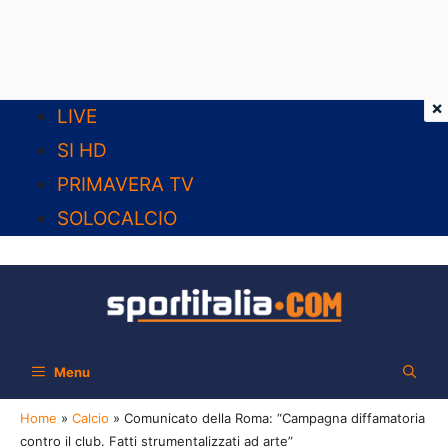
×
Vai
LIVE
al
SI HD
contenuto
PRIMAVERA TV
SOLOCALCIO
Menu
Home
»
Calcio
»
Comunicato della Roma: “Campagna diffamatoria
contro il club. Fatti strumentalizzati ad arte”