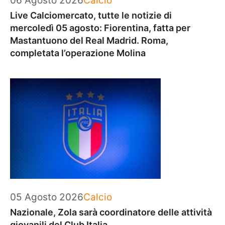
06 Agosto 2026
Calcio
Live Calciomercato, tutte le notizie di
mercoledì 05 agosto: Fiorentina, fatta per
Mastantuono del Real Madrid. Roma,
completata l’operazione Molina
Categorie
05 Agosto 2026
Calcio
Nazionale, Zola sarà coordinatore delle attività
giovanili del Club Italia