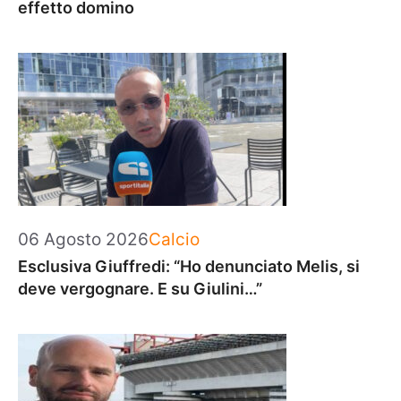
effetto domino
Categorie
06 Agosto 2026
Calcio
Esclusiva Giuffredi: “Ho denunciato Melis, si
deve vergognare. E su Giulini…”