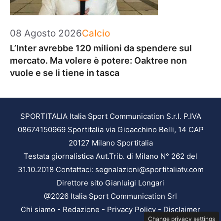
Categorie
08 Agosto 2026
Calcio
L’Inter avrebbe 120 milioni da spendere sul
mercato. Ma volere è potere: Oaktree non
vuole e se li tiene in tasca
SPORTITALIA Italia Sport Communication S.r.l. P.IVA
08674150969 Sportitalia via Gioacchino Belli, 14 CAP
20127 Milano Sportitalia
Testata giornalistica Aut.Trib. di Milano N° 262 del
31.10.2018 Contattaci: segnalazioni@sportitaliatv.com
Direttore sito Gianluigi Longari
@2026 Italia Sport Communication Srl
Chi siamo
-
Redazione
-
Privacy Policy
-
Disclaimer
Change privacy settings