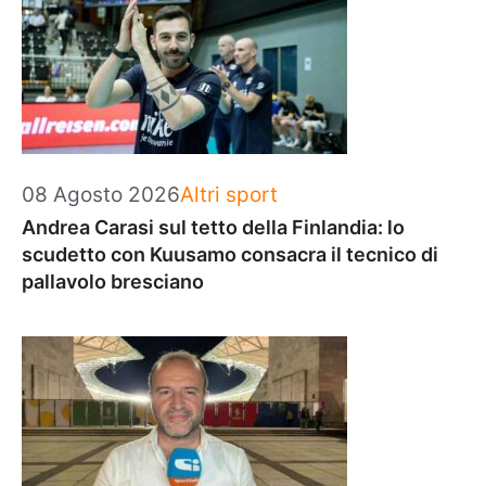
Categorie
08 Agosto 2026
Altri sport
Andrea Carasi sul tetto della Finlandia: lo
scudetto con Kuusamo consacra il tecnico di
pallavolo bresciano