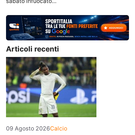
sabato infuocato…
Articoli recenti
Categorie
09 Agosto 2026
Calcio