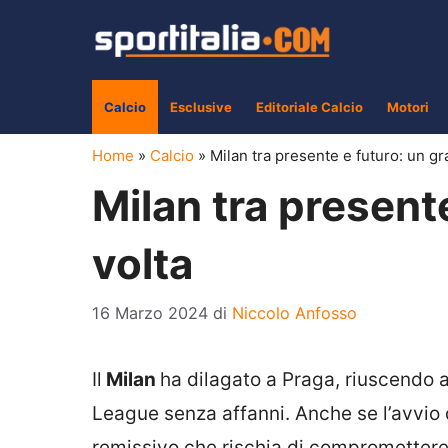
Vai
al
contenuto
Calcio
Esclusive
Editoriale Calcio
Motori
Home
»
Calcio
»
Milan tra presente e futuro: un gra
Milan tra presente
volta
16 Marzo 2024
di
Niccolo Anfosso
Il
Milan
ha dilagato a Praga, riuscendo a
League senza affanni. Anche se l’avvio 
remissivo che rischia di compromettere 