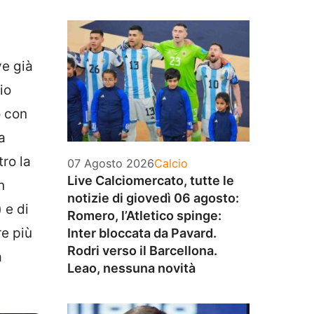
ve già
io
o con
a
tro la
Categorie
07 Agosto 2026
Calcio
Live Calciomercato, tutte le
n
notizie di giovedì 06 agosto:
 e di
Romero, l’Atletico spinge:
re più
Inter bloccata da Pavard.
Rodri verso il Barcellona.
a
Leao, nessuna novità