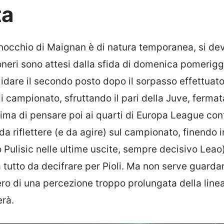
ta
inocchio di Maignan è di natura temporanea, si de
neri sono attesi dalla sfida di domenica pomerigg
olidare il secondo posto dopo il sorpasso effettuat
i campionato, sfruttando il pari della Juve, fermat
prima di pensare poi ai quarti di Europa League con
a riflettere (e da agire) sul campionato, finendo i
o Pulisic nelle ultime uscite, sempre decisivo Leao)
 tutto da decifrare per Pioli. Ma non serve guarda
ero di una percezione troppo prolungata della line
erà.