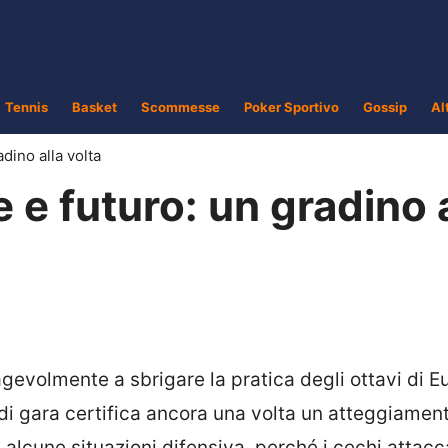
Tennis
Basket
Scommesse
Poker Sportivo
Gossip
Al
dino alla volta
 e futuro: un gradino 
gevolmente a sbrigare la pratica degli ottavi di E
di gara certifica ancora una volta un atteggiamen
alcune situazioni difensiva, perché i cechi attac