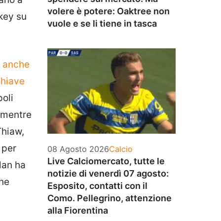
volere è potere: Oaktree non
ckey su
vuole e se li tiene in tasca
, anche
chiave
oli
, mentre
Thiaw,
 per
Categorie
08 Agosto 2026
Calcio
Live Calciomercato, tutte le
ilan ha
notizie di venerdì 07 agosto:
one
Esposito, contatti con il
Como. Pellegrino, attenzione
alla Fiorentina