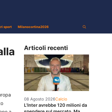
tri sport
Milanocortina2026
Articoli recenti
alla
uropa
Categorie
08 Agosto 2026
Calcio
to
L’Inter avrebbe 120 milioni da
spendere sul mercato. Ma
cano a