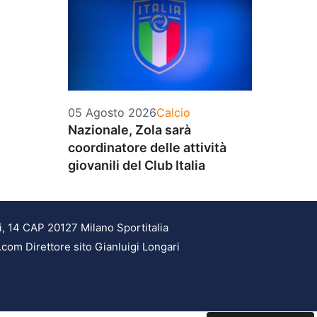
Categorie
05 Agosto 2026
Calcio
Nazionale, Zola sarà
coordinatore delle attività
giovanili del Club Italia
i, 14 CAP 20127 Milano Sportitalia
.com Direttore sito Gianluigi Longari