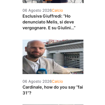
Categorie
06 Agosto 2026
Calcio
Esclusiva Giuffredi: “Ho
denunciato Melis, si deve
vergognare. E su Giulini…”
Categorie
06 Agosto 2026
Calcio
Cardinale, how do you say “fai
31”?