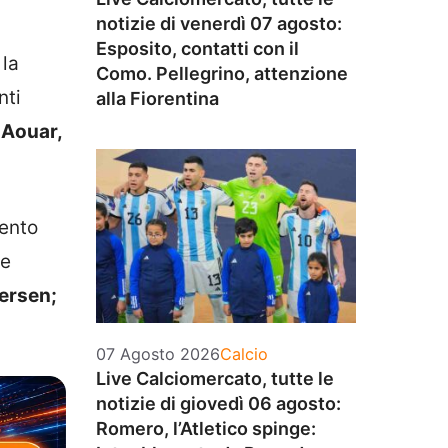
notizie di venerdì 07 agosto:
Esposito, contatti con il
 la
Como. Pellegrino, attenzione
nti
alla Fiorentina
 Aouar,
mento
 e
dersen;
Categorie
07 Agosto 2026
Calcio
Live Calciomercato, tutte le
notizie di giovedì 06 agosto:
Romero, l’Atletico spinge: