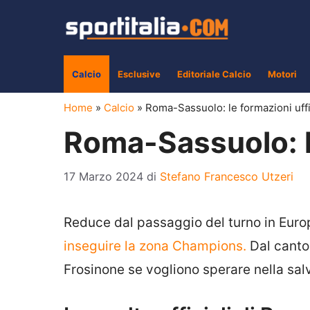
Vai
al
contenuto
Calcio
Esclusive
Editoriale Calcio
Motori
Home
»
Calcio
»
Roma-Sassuolo: le formazioni uffi
Roma-Sassuolo: le
17 Marzo 2024
di
Stefano Francesco Utzeri
Reduce dal passaggio del turno in Eur
inseguire la zona Champions.
Dal canto 
Frosinone se vogliono sperare nella sal