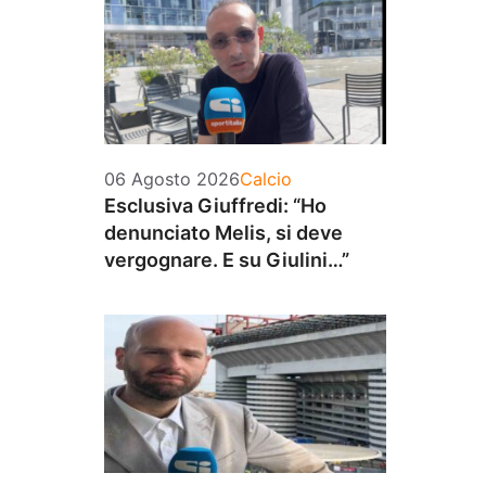
Categorie
06 Agosto 2026
Calcio
Esclusiva Giuffredi: “Ho
denunciato Melis, si deve
vergognare. E su Giulini…”