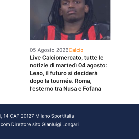
Categorie
05 Agosto 2026
Calcio
Live Calciomercato, tutte le
notizie di martedì 04 agosto:
Leao, il futuro si deciderà
dopo la tournée. Roma,
l’esterno tra Nusa e Fofana
i, 14 CAP 20127 Milano Sportitalia
.com Direttore sito Gianluigi Longari