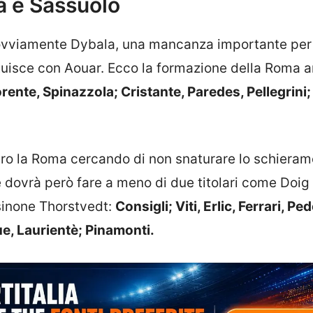
ma e Sassuolo
 ovviamente Dybala, una mancanza importante per
ituisce con Aouar. Ecco la formazione della Roma a
orente, Spinazzola; Cristante, Paredes, Pellegrini;
ntro la Roma cercando di non snaturare lo schiera
e dovrà però fare a meno di due titolari come Doig
osinone Thorstvedt:
Consigli; Viti, Erlic, Ferrari, Pe
e, Laurientè; Pinamonti.