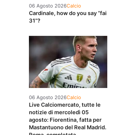
Categorie
06 Agosto 2026
Calcio
Cardinale, how do you say “fai
31”?
Categorie
06 Agosto 2026
Calcio
Live Calciomercato, tutte le
notizie di mercoledì 05
agosto: Fiorentina, fatta per
Mastantuono del Real Madrid.
Roma, completata