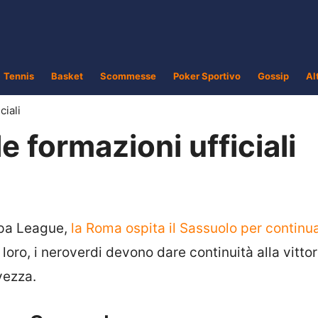
Tennis
Basket
Scommesse
Poker Sportivo
Gossip
Al
ciali
 formazioni ufficiali
opa League,
la Roma ospita il Sassuolo per continu
loro, i neroverdi devono dare continuità alla vittor
vezza.