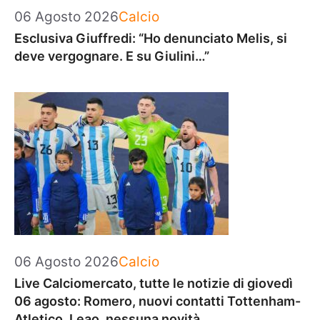
Categorie
06 Agosto 2026
Calcio
Esclusiva Giuffredi: “Ho denunciato Melis, si
deve vergognare. E su Giulini…”
Categorie
06 Agosto 2026
Calcio
Live Calciomercato, tutte le notizie di giovedì
06 agosto: Romero, nuovi contatti Tottenham-
Atletico. Leao, nessuna novità