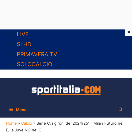
×
Vai
LIVE
al
SI HD
contenuto
PRIMAVERA TV
SOLOCALCIO
Menu
Home
»
Calcio
»
Serie C, i gironi del 2024/25: il Milan Futuro nel
B, la Juve NG nel C