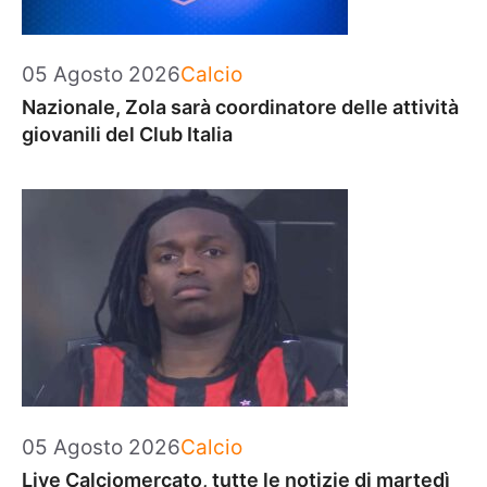
Categorie
05 Agosto 2026
Calcio
Nazionale, Zola sarà coordinatore delle attività
giovanili del Club Italia
Categorie
05 Agosto 2026
Calcio
Live Calciomercato, tutte le notizie di martedì