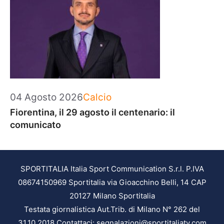
Categorie
04 Agosto 2026
Calcio
Fiorentina, il 29 agosto il centenario: il
comunicato
SPORTITALIA Italia Sport Communication S.r.l. P.IVA
08674150969 Sportitalia via Gioacchino Belli, 14 CAP
20127 Milano Sportitalia
Testata giornalistica Aut.Trib. di Milano N° 262 del
31.10.2018 Contattaci: segnalazioni@sportitaliatv.com