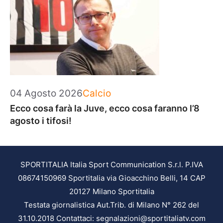
Categorie
04 Agosto 2026
Calcio
Ecco cosa farà la Juve, ecco cosa faranno l’8
agosto i tifosi!
SPORTITALIA Italia Sport Communication S.r.l. P.IVA
08674150969 Sportitalia via Gioacchino Belli, 14 CAP
20127 Milano Sportitalia
Testata giornalistica Aut.Trib. di Milano N° 262 del
31.10.2018 Contattaci: segnalazioni@sportitaliatv.com