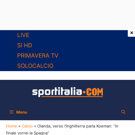
×
Vai
LIVE
al
SI HD
contenuto
PRIMAVERA TV
SOLOCALCIO
Menu
Home
»
Calcio
»
Olanda, verso l’Inghilterra parla Koeman: “In
finale vorrei la Spagna”