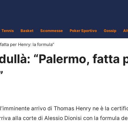
Tennis
Basket
Scommesse
Poker Sportivo
Gossip
Al
atta per Henry: la formula”
llà: “Palermo, fatta 
”
l’imminente arrivo di Thomas Henry ne è la certif
rriva alla corte di Alessio Dionisi con la formula de
.