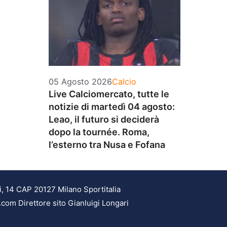
Categorie
05 Agosto 2026
Calcio
Live Calciomercato, tutte le
notizie di martedì 04 agosto:
Leao, il futuro si deciderà
dopo la tournée. Roma,
l’esterno tra Nusa e Fofana
i, 14 CAP 20127 Milano Sportitalia
.com Direttore sito Gianluigi Longari