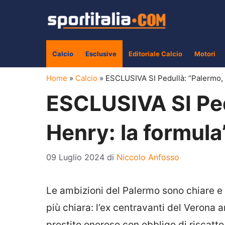
Vai
al
contenuto
Calcio
Esclusive
Editoriale Calcio
Motori
Home
»
Calcio
»
ESCLUSIVA SI Pedullà: “Palermo, f
ESCLUSIVA SI Pedu
Henry: la formula
09 Luglio 2024
di
Niccolo Anfosso
Le ambizioni del Palermo sono chiare e 
più chiara: l’ex centravanti del Verona a
prestito oneroso con obbligo di riscatto