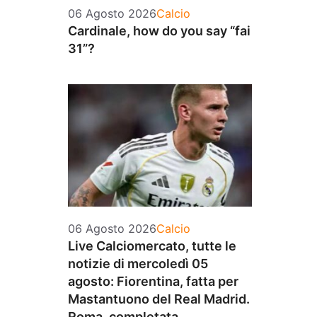
Categorie
06 Agosto 2026
Calcio
Cardinale, how do you say “fai
31”?
Categorie
06 Agosto 2026
Calcio
Live Calciomercato, tutte le
notizie di mercoledì 05
agosto: Fiorentina, fatta per
Mastantuono del Real Madrid.
Roma, completata