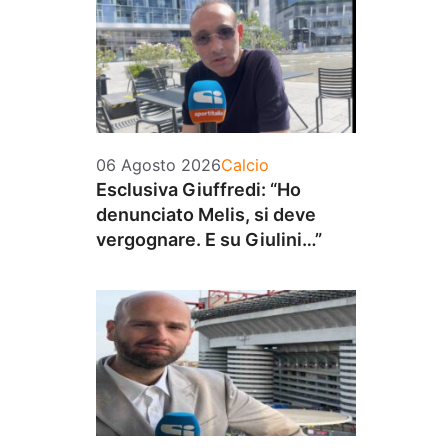
Categorie
06 Agosto 2026
Calcio
Esclusiva Giuffredi: “Ho
denunciato Melis, si deve
vergognare. E su Giulini…”