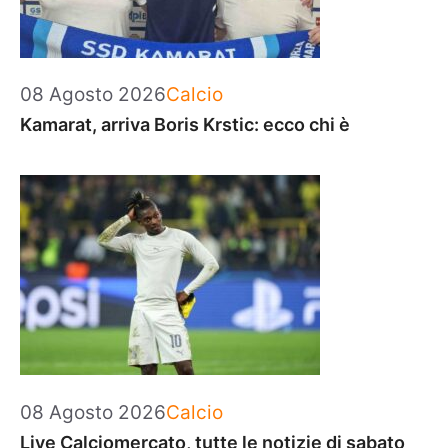
Categorie
08 Agosto 2026
Calcio
Kamarat, arriva Boris Krstic: ecco chi è
Categorie
08 Agosto 2026
Calcio
Live Calciomercato, tutte le notizie di sabato