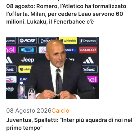
08 agosto: Romero, l’Atletico ha formalizzato
l’offerta. Milan, per cedere Leao servono 60
milioni. Lukaku, il Fenerbahce c’è
Categorie
08 Agosto 2026
Calcio
Juventus, Spalletti: “Inter più squadra di noi nel
primo tempo”