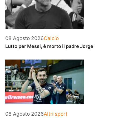
Categorie
08 Agosto 2026
Calcio
Lutto per Messi, è morto il padre Jorge
Categorie
08 Agosto 2026
Altri sport