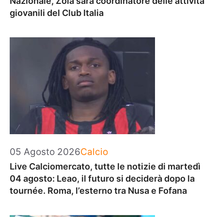
Nazionale, Zola sarà coordinatore delle attività
giovanili del Club Italia
Categorie
05 Agosto 2026
Calcio
Live Calciomercato, tutte le notizie di martedì
04 agosto: Leao, il futuro si deciderà dopo la
tournée. Roma, l’esterno tra Nusa e Fofana