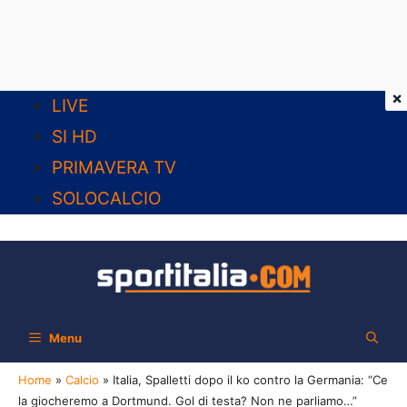
×
Vai
LIVE
al
SI HD
contenuto
PRIMAVERA TV
SOLOCALCIO
Menu
Home
»
Calcio
»
Italia, Spalletti dopo il ko contro la Germania: “Ce
la giocheremo a Dortmund. Gol di testa? Non ne parliamo…”