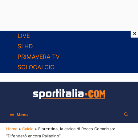
×
Vai
LIVE
al
SI HD
contenuto
PRIMAVERA TV
SOLOCALCIO
Menu
Home
»
Calcio
»
Fiorentina, la carica di Rocco Commisso:
“Difenderò ancora Palladino”