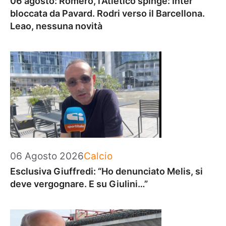
06 agosto: Romero, l’Atletico spinge: Inter
bloccata da Pavard. Rodri verso il Barcellona.
Leao, nessuna novità
Categorie
06 Agosto 2026
Calcio
Esclusiva Giuffredi: “Ho denunciato Melis, si
deve vergognare. E su Giulini…”