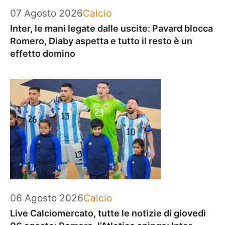
Categorie
07 Agosto 2026
Calcio
Inter, le mani legate dalle uscite: Pavard blocca
Romero, Diaby aspetta e tutto il resto è un
effetto domino
Categorie
06 Agosto 2026
Calcio
Live Calciomercato, tutte le notizie di giovedì