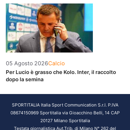
Categorie
05 Agosto 2026
Calcio
Per Lucio è grasso che Kolo. Inter, il raccolto
dopo la semina
SPORTITALIA Italia Sport Communication S.r.l. P.IVA
08674150969 Sportitalia via Gioacchino Belli, 14 CAP
20127 Milano Sportitalia
Testata giornalistica Aut.Trib. di Milano N° 262 del