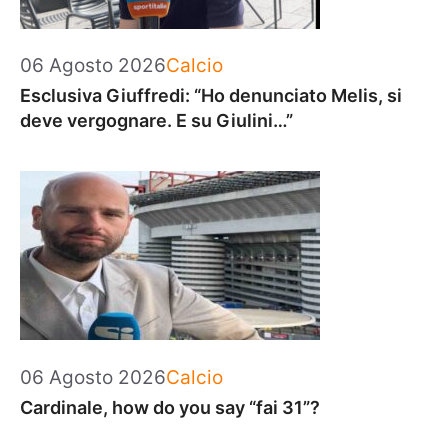
Categorie
06 Agosto 2026
Calcio
Esclusiva Giuffredi: “Ho denunciato Melis, si
deve vergognare. E su Giulini…”
Categorie
06 Agosto 2026
Calcio
Cardinale, how do you say “fai 31”?