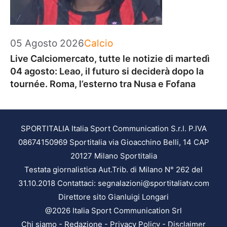
Categorie
05 Agosto 2026
Calcio
Live Calciomercato, tutte le notizie di martedì
04 agosto: Leao, il futuro si deciderà dopo la
tournée. Roma, l’esterno tra Nusa e Fofana
SPORTITALIA Italia Sport Communication S.r.l. P.IVA
08674150969 Sportitalia via Gioacchino Belli, 14 CAP
20127 Milano Sportitalia
Testata giornalistica Aut.Trib. di Milano N° 262 del
31.10.2018 Contattaci: segnalazioni@sportitaliatv.com
Direttore sito Gianluigi Longari
@2026 Italia Sport Communication Srl
Chi siamo
-
Redazione
-
Privacy Policy
-
Disclaimer