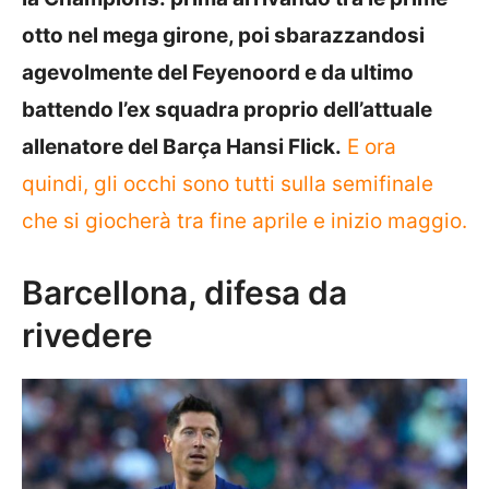
otto nel mega girone, poi sbarazzandosi
agevolmente del Feyenoord e da ultimo
battendo l’ex squadra proprio dell’attuale
allenatore del Barça Hansi Flick.
E ora
quindi, gli occhi sono tutti sulla semifinale
che si giocherà tra fine aprile e inizio maggio.
Barcellona, difesa da
rivedere