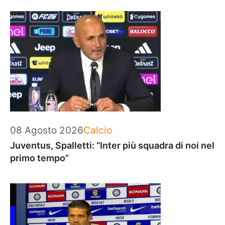
Categorie
08 Agosto 2026
Calcio
Juventus, Spalletti: “Inter più squadra di noi nel
primo tempo”