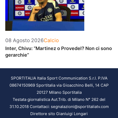
Categorie
08 Agosto 2026
Calcio
Inter, Chivu: “Martinez o Provedel? Non ci sono
gerarchie”
SPORTITALIA Italia Sport Communication S.r.l. P.IVA
08674150969 Sportitalia via Gioacchino Belli, 14 CAP
20127 Milano Sportitalia
Testata giornalistica Aut.Trib. di Milano N° 262 del
31.10.2018 Contattaci: segnalazioni@sportitaliatv.com
Direttore sito Gianluigi Longari