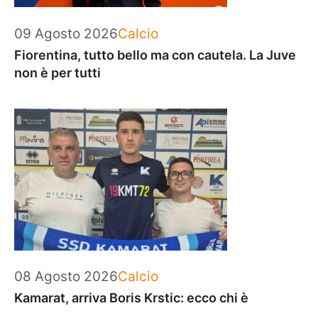
Categorie
09 Agosto 2026
Calcio
Fiorentina, tutto bello ma con cautela. La Juve
non è per tutti
Categorie
08 Agosto 2026
Calcio
Kamarat, arriva Boris Krstic: ecco chi è