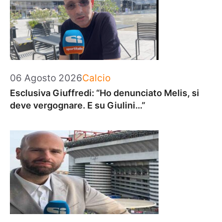
Categorie
06 Agosto 2026
Calcio
Esclusiva Giuffredi: “Ho denunciato Melis, si
deve vergognare. E su Giulini…”