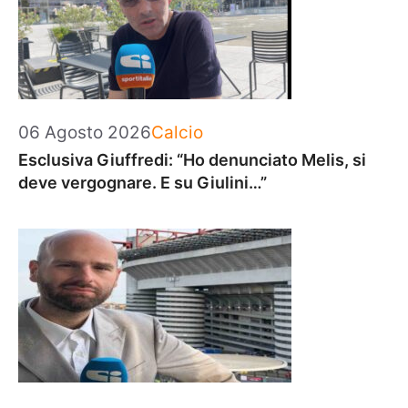
Categorie
06 Agosto 2026
Calcio
Esclusiva Giuffredi: “Ho denunciato Melis, si
deve vergognare. E su Giulini…”