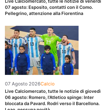
Live Calciomercato, tutte le notizie di venerdì
07 agosto: Esposito, contatti con il Como.
Pellegrino, attenzione alla Fiorentina
Categorie
07 Agosto 2026
Calcio
Live Calciomercato, tutte le notizie di giovedì
06 agosto: Romero, l’Atletico spinge: Inter
bloccata da Pavard. Rodri verso il Barcellona.
Leao, nessuna novità