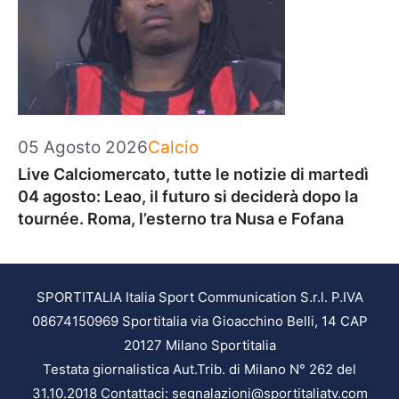
Categorie
05 Agosto 2026
Calcio
Live Calciomercato, tutte le notizie di martedì
04 agosto: Leao, il futuro si deciderà dopo la
tournée. Roma, l’esterno tra Nusa e Fofana
SPORTITALIA Italia Sport Communication S.r.l. P.IVA
08674150969 Sportitalia via Gioacchino Belli, 14 CAP
20127 Milano Sportitalia
Testata giornalistica Aut.Trib. di Milano N° 262 del
31.10.2018 Contattaci: segnalazioni@sportitaliatv.com