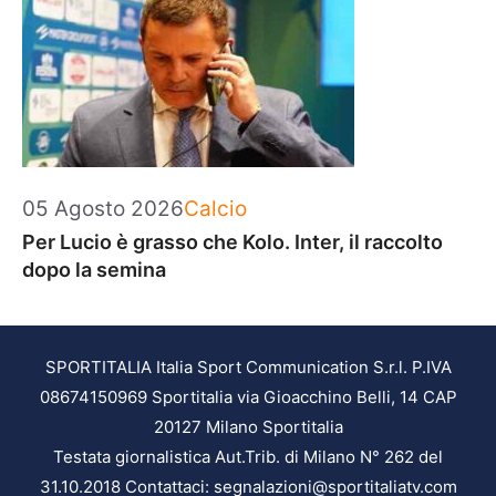
Categorie
05 Agosto 2026
Calcio
Per Lucio è grasso che Kolo. Inter, il raccolto
dopo la semina
SPORTITALIA Italia Sport Communication S.r.l. P.IVA
08674150969 Sportitalia via Gioacchino Belli, 14 CAP
20127 Milano Sportitalia
Testata giornalistica Aut.Trib. di Milano N° 262 del
31.10.2018 Contattaci: segnalazioni@sportitaliatv.com