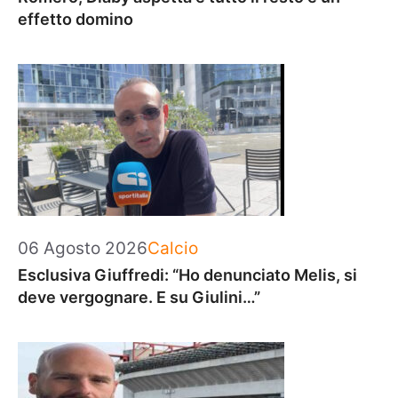
effetto domino
Categorie
06 Agosto 2026
Calcio
Esclusiva Giuffredi: “Ho denunciato Melis, si
deve vergognare. E su Giulini…”