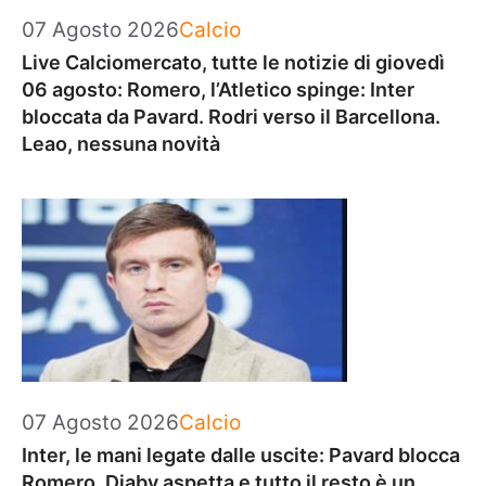
Categorie
07 Agosto 2026
Calcio
Live Calciomercato, tutte le notizie di giovedì
06 agosto: Romero, l’Atletico spinge: Inter
bloccata da Pavard. Rodri verso il Barcellona.
Leao, nessuna novità
Categorie
07 Agosto 2026
Calcio
Inter, le mani legate dalle uscite: Pavard blocca
Romero, Diaby aspetta e tutto il resto è un