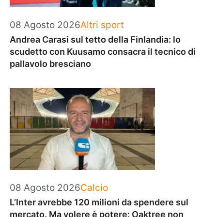
Categorie
08 Agosto 2026
Altri sport
Andrea Carasi sul tetto della Finlandia: lo
scudetto con Kuusamo consacra il tecnico di
pallavolo bresciano
Categorie
08 Agosto 2026
Calcio
L’Inter avrebbe 120 milioni da spendere sul
mercato. Ma volere è potere: Oaktree non