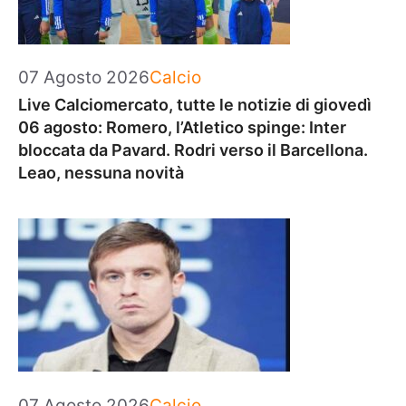
Categorie
07 Agosto 2026
Calcio
Live Calciomercato, tutte le notizie di giovedì
06 agosto: Romero, l’Atletico spinge: Inter
bloccata da Pavard. Rodri verso il Barcellona.
Leao, nessuna novità
Categorie
07 Agosto 2026
Calcio