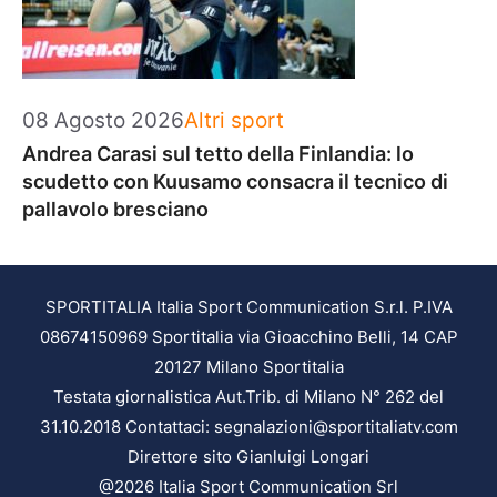
Categorie
08 Agosto 2026
Altri sport
Andrea Carasi sul tetto della Finlandia: lo
scudetto con Kuusamo consacra il tecnico di
pallavolo bresciano
SPORTITALIA Italia Sport Communication S.r.l. P.IVA
08674150969 Sportitalia via Gioacchino Belli, 14 CAP
20127 Milano Sportitalia
Testata giornalistica Aut.Trib. di Milano N° 262 del
31.10.2018 Contattaci: segnalazioni@sportitaliatv.com
Direttore sito Gianluigi Longari
@2026 Italia Sport Communication Srl