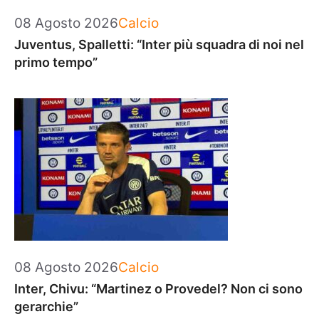
Categorie
08 Agosto 2026
Calcio
Juventus, Spalletti: “Inter più squadra di noi nel
primo tempo”
Categorie
08 Agosto 2026
Calcio
Inter, Chivu: “Martinez o Provedel? Non ci sono
gerarchie”