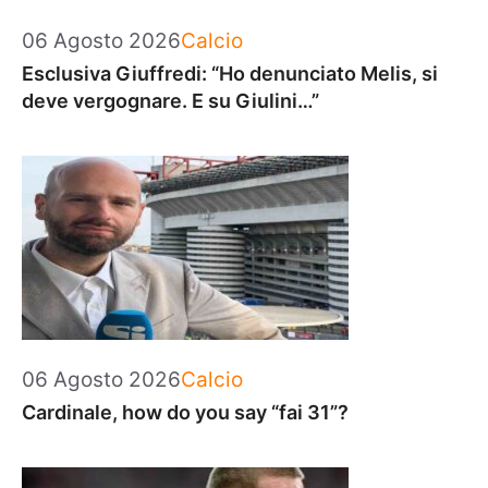
Categorie
06 Agosto 2026
Calcio
Esclusiva Giuffredi: “Ho denunciato Melis, si
deve vergognare. E su Giulini…”
Categorie
06 Agosto 2026
Calcio
Cardinale, how do you say “fai 31”?