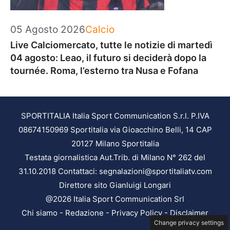
Categorie
05 Agosto 2026
Calcio
Live Calciomercato, tutte le notizie di martedì
04 agosto: Leao, il futuro si deciderà dopo la
tournée. Roma, l’esterno tra Nusa e Fofana
SPORTITALIA Italia Sport Communication S.r.l. P.IVA
08674150969 Sportitalia via Gioacchino Belli, 14 CAP
20127 Milano Sportitalia
Testata giornalistica Aut.Trib. di Milano N° 262 del
31.10.2018 Contattaci: segnalazioni@sportitaliatv.com
Direttore sito Gianluigi Longari
@2026 Italia Sport Communication Srl
Chi siamo
-
Redazione
-
Privacy Policy
-
Disclaimer
Change privacy settings