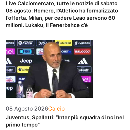
Live Calciomercato, tutte le notizie di sabato
08 agosto: Romero, l’Atletico ha formalizzato
l’offerta. Milan, per cedere Leao servono 60
milioni. Lukaku, il Fenerbahce c’è
Categorie
08 Agosto 2026
Calcio
Juventus, Spalletti: “Inter più squadra di noi nel
primo tempo”