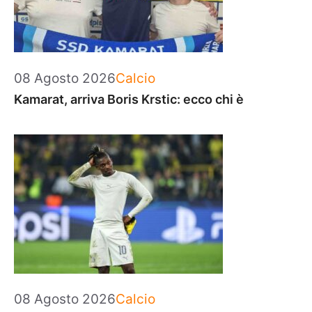
Categorie
08 Agosto 2026
Calcio
Kamarat, arriva Boris Krstic: ecco chi è
Categorie
08 Agosto 2026
Calcio