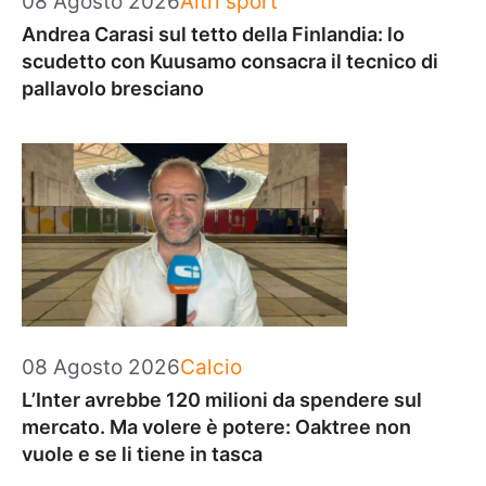
08 Agosto 2026
Altri sport
Andrea Carasi sul tetto della Finlandia: lo
scudetto con Kuusamo consacra il tecnico di
pallavolo bresciano
Categorie
08 Agosto 2026
Calcio
L’Inter avrebbe 120 milioni da spendere sul
mercato. Ma volere è potere: Oaktree non
vuole e se li tiene in tasca