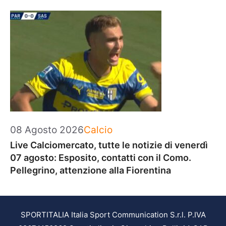
Categorie
08 Agosto 2026
Calcio
Live Calciomercato, tutte le notizie di venerdì
07 agosto: Esposito, contatti con il Como.
Pellegrino, attenzione alla Fiorentina
SPORTITALIA Italia Sport Communication S.r.l. P.IVA