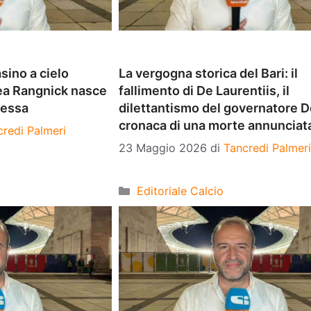
sino a cielo
La vergogna storica del Bari: il
dea Rangnick nasce
fallimento di De Laurentiis, il
messa
dilettantismo del governatore D
cronaca di una morte annunciat
credi Palmeri
23 Maggio 2026
di
Tancredi Palmeri
Categorie
Editoriale Calcio