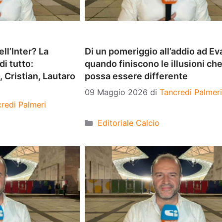
ell’Inter? La
Di un pomeriggio all’addio ad Eva
di tutto:
quando finiscono le illusioni che 
, Cristian, Lautaro
possa essere differente
09 Maggio 2026
di
Tancredi Palmeri
redi Palmeri
Categorie
Editoriale Calcio