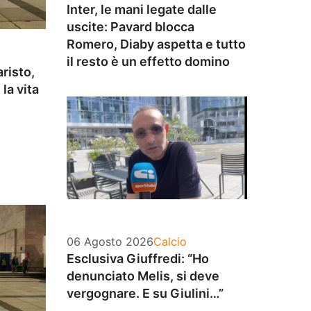
Inter, le mani legate dalle
uscite: Pavard blocca
Romero, Diaby aspetta e tutto
il resto è un effetto domino
risto,
la vita
Categorie
06 Agosto 2026
Calcio
Esclusiva Giuffredi: “Ho
denunciato Melis, si deve
vergognare. E su Giulini…”