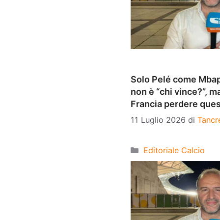
Solo Pelé come Mba
non è “chi vince?”, 
Francia perdere que
11 Luglio 2026
di
Tancr
Categorie
Editoriale Calcio