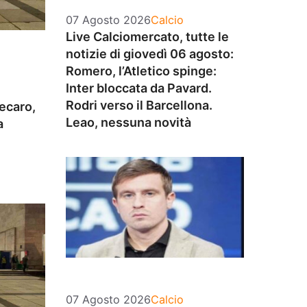
Categorie
07 Agosto 2026
Calcio
Live Calciomercato, tutte le
notizie di giovedì 06 agosto:
Romero, l’Atletico spinge:
Inter bloccata da Pavard.
Rodri verso il Barcellona.
ecaro,
Leao, nessuna novità
a
Categorie
07 Agosto 2026
Calcio