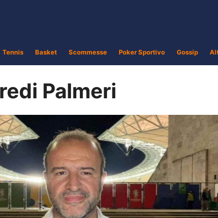
Tennis
Basket
Scommesse
Poker Sportivo
Gossip
Al
redi Palmeri