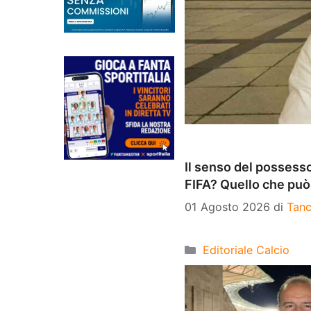
Il senso del possesso
FIFA? Quello che pu
01 Agosto 2026
di
Tanc
Categorie
Editoriale Calcio