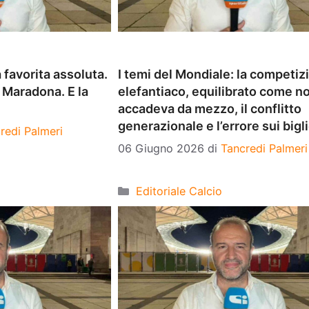
 favorita assoluta.
I temi del Mondiale: la competiz
di Maradona. E la
elefantiaco, equilibrato come n
accadeva da mezzo, il conflitto
generazionale e l’errore sui bigli
redi Palmeri
06 Giugno 2026
di
Tancredi Palmeri
Categorie
Editoriale Calcio