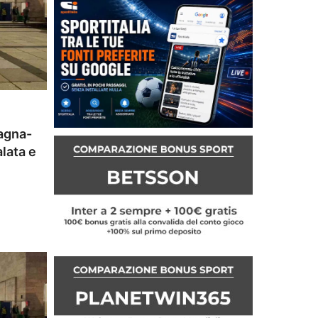
pagna-
alata e