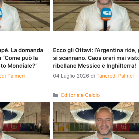
ppé. La domanda
Ecco gli Ottavi: l’Argentina ride, g
ma “Come può la
si scannano. Caos orari mai visto
sto Mondiale?”
ribellano Messico e Inghilterra!
edi Palmeri
04 Luglio 2026
di
Tancredi Palmeri
Categorie
Editoriale Calcio