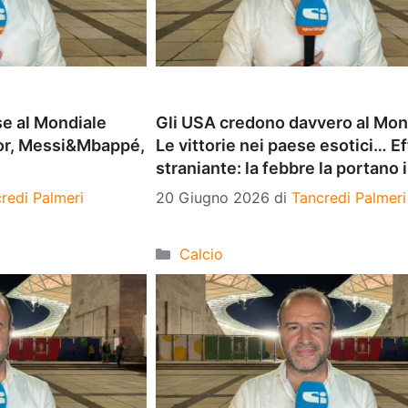
 se al Mondiale
Gli USA credono davvero al Mon
ador, Messi&Mbappé,
Le vittorie nei paese esotici… E
straniante: la febbre la portano i 
redi Palmeri
20 Giugno 2026
di
Tancredi Palmeri
Categorie
Calcio