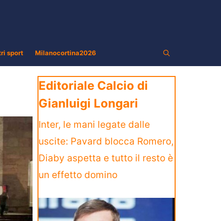
tri sport
Milanocortina2026
Editoriale Calcio di
Gianluigi Longari
Inter, le mani legate dalle
uscite: Pavard blocca Romero,
Diaby aspetta e tutto il resto è
un effetto domino