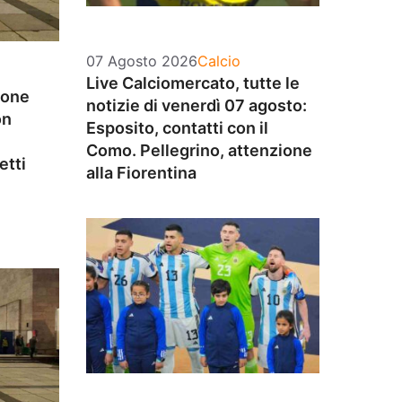
Categorie
07 Agosto 2026
Calcio
Live Calciomercato, tutte le
ione
notizie di venerdì 07 agosto:
on
Esposito, contatti con il
Como. Pellegrino, attenzione
etti
alla Fiorentina