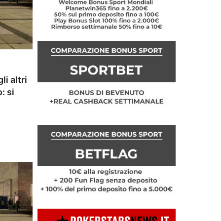
li altri
: si