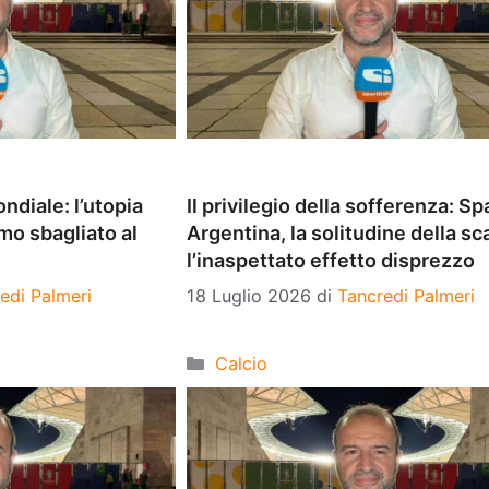
ndiale: l’utopia
Il privilegio della sofferenza: S
omo sbagliato al
Argentina, la solitudine della sc
l’inaspettato effetto disprezzo
edi Palmeri
18 Luglio 2026
di
Tancredi Palmeri
Categorie
Calcio