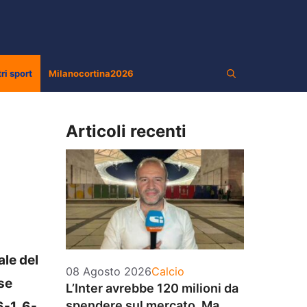
tri sport
Milanocortina2026
Articoli recenti
ale del
Categorie
08 Agosto 2026
Calcio
se
L’Inter avrebbe 120 milioni da
spendere sul mercato. Ma
-1, 6-