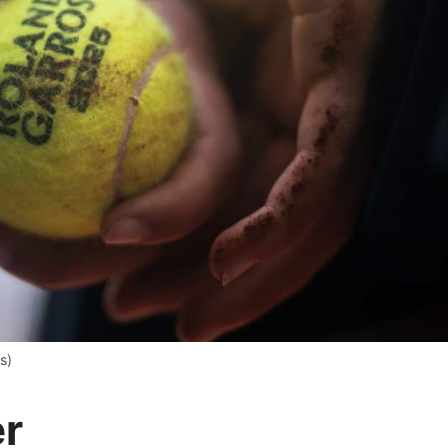
s)
er