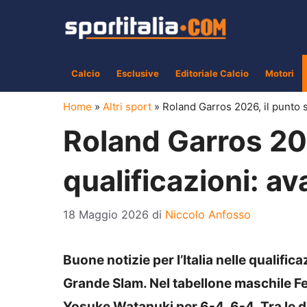
Vai
al
contenuto
Calcio
Esclusive
Editoriale Calcio
Motori
Home
»
Altri sport
»
Roland Garros 2026, il punto s
Roland Garros 202
qualificazioni: a
18 Maggio 2026
di
Niccolo Anfosso
Buone notizie per l’Italia nelle qualifi
Grande Slam. Nel tabellone maschile Fe
Yosuke Watanuki per 6-4, 6-4. Tra le do