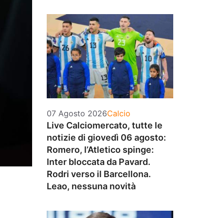
Categorie
07 Agosto 2026
Calcio
Live Calciomercato, tutte le
notizie di giovedì 06 agosto:
Romero, l’Atletico spinge:
Inter bloccata da Pavard.
Rodri verso il Barcellona.
Leao, nessuna novità