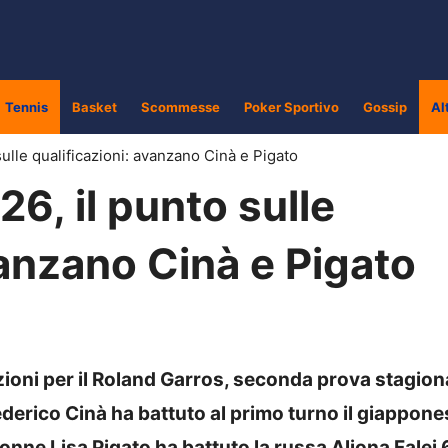
Tennis
Basket
Scommesse
Poker Sportivo
Gossip
Al
ulle qualificazioni: avanzano Cinà e Pigato
6, il punto sulle
vanzano Cinà e Pigato
cazioni per il Roland Garros, seconda prova stagion
derico Cinà ha battuto al primo turno il giappone
nne Lisa Pigato ha battuto la russa Aliona Falei 6