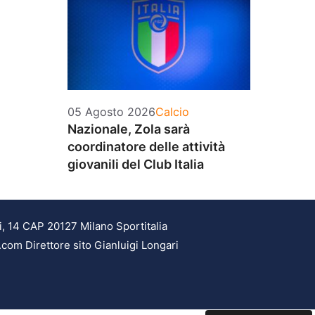
Categorie
05 Agosto 2026
Calcio
Nazionale, Zola sarà
coordinatore delle attività
giovanili del Club Italia
i, 14 CAP 20127 Milano Sportitalia
.com Direttore sito Gianluigi Longari