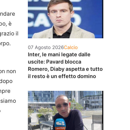
andare
po, è
razio il
orpo.
Categorie
07 Agosto 2026
Calcio
Inter, le mani legate dalle
uscite: Pavard blocca
Romero, Diaby aspetta e tutto
on non
il resto è un effetto domino
 dopo
mpre
e siamo
o