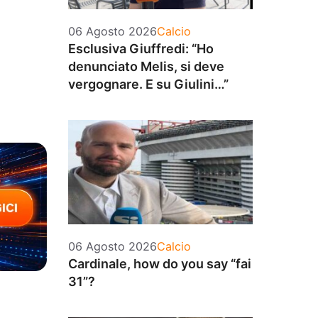
Categorie
06 Agosto 2026
Calcio
Esclusiva Giuffredi: “Ho
denunciato Melis, si deve
vergognare. E su Giulini…”
Categorie
06 Agosto 2026
Calcio
Cardinale, how do you say “fai
31”?