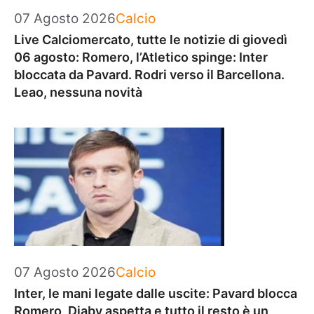
Categorie
07 Agosto 2026
Calcio
Live Calciomercato, tutte le notizie di giovedì
06 agosto: Romero, l’Atletico spinge: Inter
bloccata da Pavard. Rodri verso il Barcellona.
Leao, nessuna novità
Categorie
07 Agosto 2026
Calcio
Inter, le mani legate dalle uscite: Pavard blocca
Romero, Diaby aspetta e tutto il resto è un