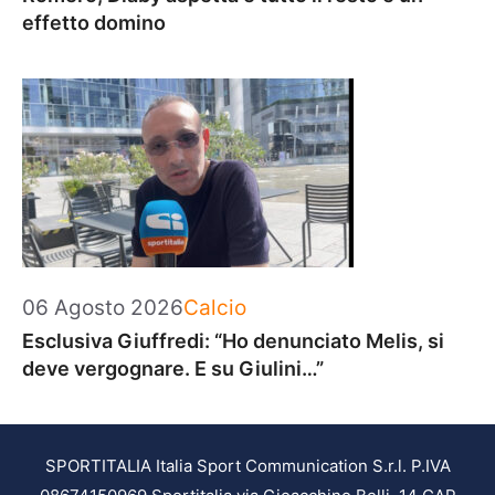
effetto domino
Categorie
06 Agosto 2026
Calcio
Esclusiva Giuffredi: “Ho denunciato Melis, si
deve vergognare. E su Giulini…”
SPORTITALIA Italia Sport Communication S.r.l. P.IVA