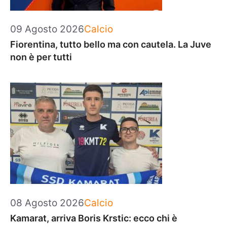
Categorie
09 Agosto 2026
Calcio
Fiorentina, tutto bello ma con cautela. La Juve
non è per tutti
Categorie
08 Agosto 2026
Calcio
Kamarat, arriva Boris Krstic: ecco chi è