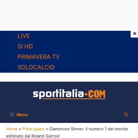
×
Vai
LIVE
al
SI HD
contenuto
PRIMAVERA TV
SOLOCALCIO
Menu
Home
»
Primo piano
»
Clamoroso Sinner: il numero 1 del mondo
eliminato dal Roland Garros!