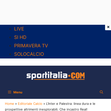
×
Vai
LIVE
al
SI HD
contenuto
PRIMAVERA TV
SOLOCALCIO
Menu
Home
»
Editoriale Calcio
»
L’Inter e Palestra: linea dura e le
prospettive altrimenti inesplorabili. Che incastro Real!