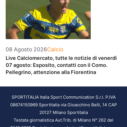
Categorie
08 Agosto 2026
Calcio
Live Calciomercato, tutte le notizie di venerdì
07 agosto: Esposito, contatti con il Como.
Pellegrino, attenzione alla Fiorentina
SPORTITALIA Italia Sport Communication S.r.l. P.IVA
08674150969 Sportitalia via Gioacchino Belli, 14 CAP
20127 Milano Sportitalia
Testata giornalistica Aut.Trib. di Milano N° 262 del