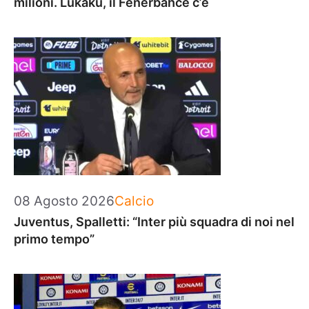
milioni. Lukaku, il Fenerbahce c’è
Categorie
08 Agosto 2026
Calcio
Juventus, Spalletti: “Inter più squadra di noi nel
primo tempo”