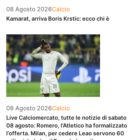
Categorie
08 Agosto 2026
Calcio
Kamarat, arriva Boris Krstic: ecco chi è
Categorie
08 Agosto 2026
Calcio
Live Calciomercato, tutte le notizie di sabato
08 agosto: Romero, l’Atletico ha formalizzato
l’offerta. Milan, per cedere Leao servono 60