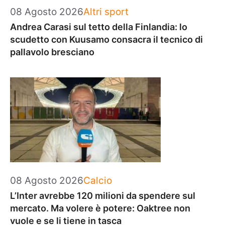
Categorie
08 Agosto 2026
Altri sport
Andrea Carasi sul tetto della Finlandia: lo
scudetto con Kuusamo consacra il tecnico di
pallavolo bresciano
Categorie
08 Agosto 2026
Calcio
L’Inter avrebbe 120 milioni da spendere sul
mercato. Ma volere è potere: Oaktree non
vuole e se li tiene in tasca