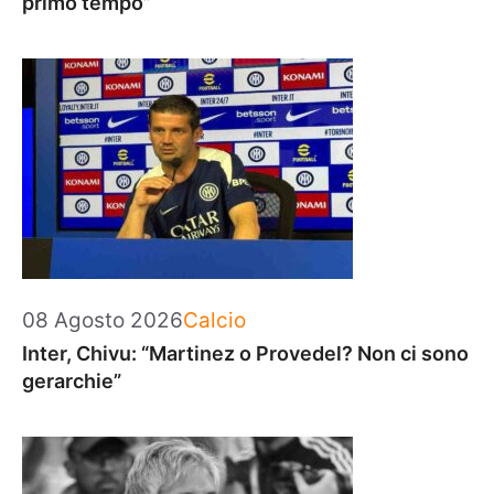
primo tempo”
Categorie
08 Agosto 2026
Calcio
Inter, Chivu: “Martinez o Provedel? Non ci sono
gerarchie”