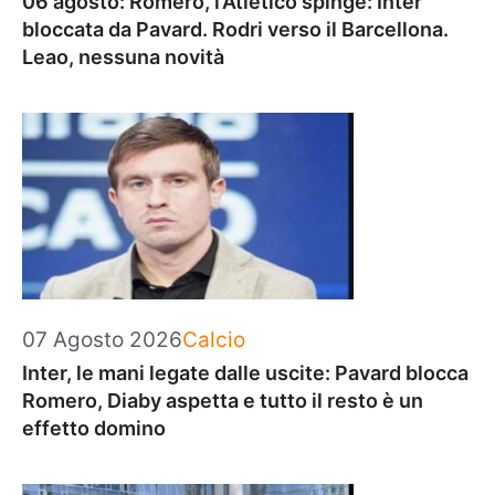
06 agosto: Romero, l’Atletico spinge: Inter
bloccata da Pavard. Rodri verso il Barcellona.
Leao, nessuna novità
Categorie
07 Agosto 2026
Calcio
Inter, le mani legate dalle uscite: Pavard blocca
Romero, Diaby aspetta e tutto il resto è un
effetto domino