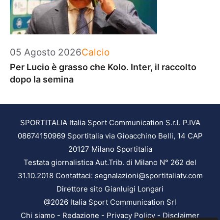
Categorie
05 Agosto 2026
Calcio
Per Lucio è grasso che Kolo. Inter, il raccolto
dopo la semina
SPORTITALIA Italia Sport Communication S.r.l. P.IVA
08674150969 Sportitalia via Gioacchino Belli, 14 CAP
20127 Milano Sportitalia
Testata giornalistica Aut.Trib. di Milano N° 262 del
31.10.2018 Contattaci: segnalazioni@sportitaliatv.com
Direttore sito Gianluigi Longari
@2026 Italia Sport Communication Srl
Chi siamo
-
Redazione
-
Privacy Policy
-
Disclaimer