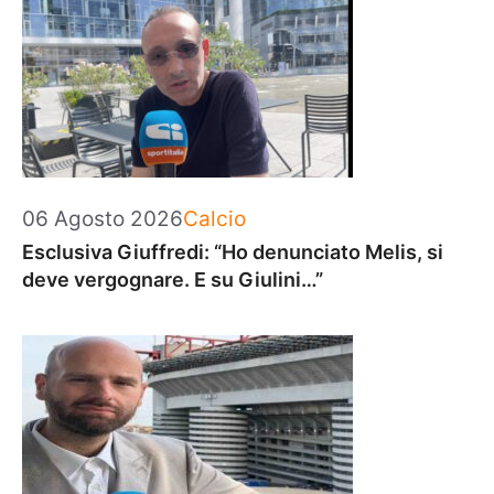
Categorie
06 Agosto 2026
Calcio
Esclusiva Giuffredi: “Ho denunciato Melis, si
deve vergognare. E su Giulini…”