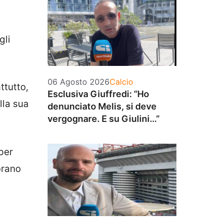
gli
Categorie
06 Agosto 2026
Calcio
ttutto,
Esclusiva Giuffredi: “Ho
lla sua
denunciato Melis, si deve
vergognare. E su Giulini…”
 per
brano