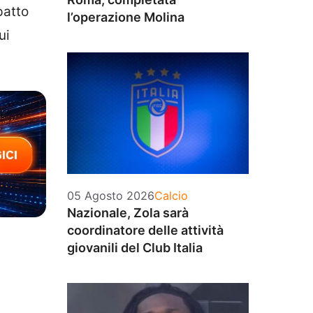
patto
l’operazione Molina
ui
Categorie
05 Agosto 2026
Calcio
Nazionale, Zola sarà
coordinatore delle attività
giovanili del Club Italia