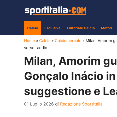
Vai
al
contenuto
Calcio
Esclusive
Editoriale Calcio
Motori
Home
»
Calcio
»
Calciomercato
»
Milan, Amorim gu
verso l’addio
Milan, Amorim gui
Gonçalo Inácio in
suggestione e Le
01 Luglio 2026
di
Redazione Sportitalia