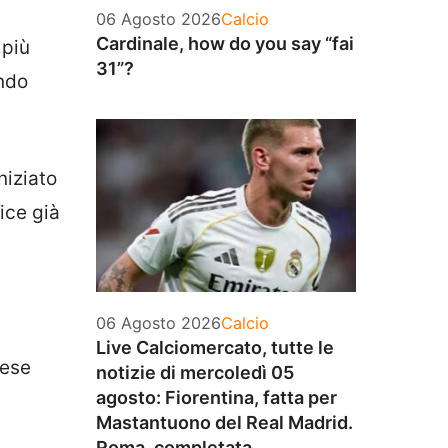
Categorie
06 Agosto 2026
Calcio
Cardinale, how do you say “fai
 più
31”?
ondo
niziato
ice già
Categorie
06 Agosto 2026
Calcio
Live Calciomercato, tutte le
hese
notizie di mercoledì 05
agosto: Fiorentina, fatta per
Mastantuono del Real Madrid.
Roma, completata