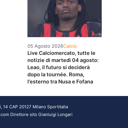
Categorie
05 Agosto 2026
Calcio
Live Calciomercato, tutte le
notizie di martedì 04 agosto:
Leao, il futuro si deciderà
dopo la tournée. Roma,
l’esterno tra Nusa e Fofana
i, 14 CAP 20127 Milano Sportitalia
.com Direttore sito Gianluigi Longari