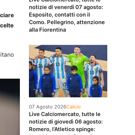
notizie di venerdì 07 agosto:
Esposito, contatti con il
sciare
Como. Pellegrino, attenzione
celte
alla Fiorentina
sitano
Categorie
07 Agosto 2026
Calcio
Live Calciomercato, tutte le
notizie di giovedì 06 agosto:
Romero, l’Atletico spinge: