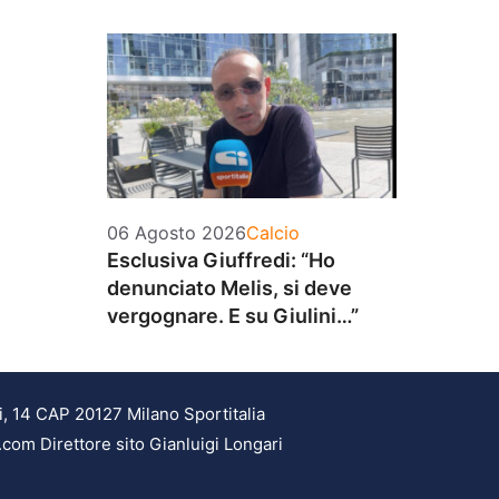
Categorie
06 Agosto 2026
Calcio
Esclusiva Giuffredi: “Ho
denunciato Melis, si deve
vergognare. E su Giulini…”
i, 14 CAP 20127 Milano Sportitalia
.com Direttore sito Gianluigi Longari