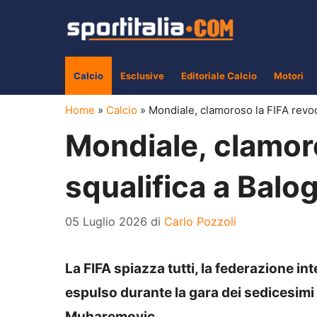
Vai
al
contenuto
Calcio
Esclusive
Editoriale Calcio
Motori
Home
»
Calcio
»
Mondiale, clamoroso la FIFA revoc
Mondiale, clamoro
squalifica a Balo
05 Luglio 2026
di
Carlo Pozzoli
La FIFA spiazza tutti, la federazione in
espulso durante la gara dei sedicesimi di
Muharemovic.