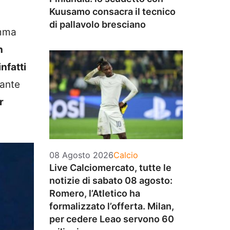
Kuusamo consacra il tecnico
di pallavolo bresciano
amma
n
nfatti
cante
r
Categorie
08 Agosto 2026
Calcio
Live Calciomercato, tutte le
notizie di sabato 08 agosto:
Romero, l’Atletico ha
formalizzato l’offerta. Milan,
per cedere Leao servono 60