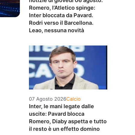
notizie di giovedì 06 agosto:
Romero, l’Atletico spinge:
Inter bloccata da Pavard.
Rodri verso il Barcellona.
Leao, nessuna novità
Categorie
07 Agosto 2026
Calcio
Inter, le mani legate dalle
uscite: Pavard blocca
Romero, Diaby aspetta e tutto
il resto è un effetto domino