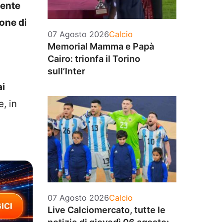
dente
one di
Categorie
07 Agosto 2026
Calcio
Memorial Mamma e Papà
Cairo: trionfa il Torino
sull’Inter
ai
, in
Categorie
07 Agosto 2026
Calcio
Live Calciomercato, tutte le