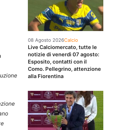
Categorie
08 Agosto 2026
Calcio
Live Calciomercato, tutte le
notizie di venerdì 07 agosto:
a
Esposito, contatti con il
Como. Pellegrino, attenzione
cuzione
alla Fiorentina
azione
gano
ve