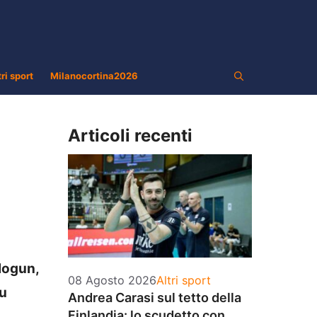
tri sport
Milanocortina2026
Articoli recenti
alogun,
Categorie
08 Agosto 2026
Altri sport
su
Andrea Carasi sul tetto della
Finlandia: lo scudetto con