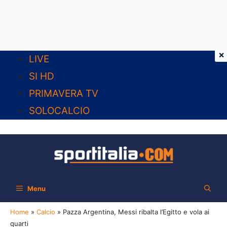
×
Vai
LIVE
al
SI HD
contenuto
PRIMAVERA TV
SOLOCALCIO
Menu
Home
»
Calcio
»
Pazza Argentina, Messi ribalta l’Egitto e vola ai
quarti