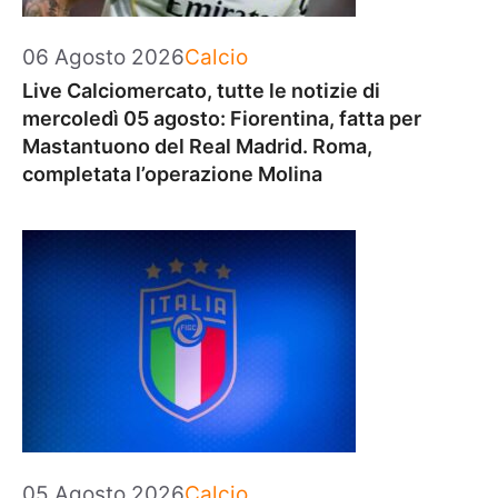
Categorie
06 Agosto 2026
Calcio
Live Calciomercato, tutte le notizie di
mercoledì 05 agosto: Fiorentina, fatta per
Mastantuono del Real Madrid. Roma,
completata l’operazione Molina
Categorie
05 Agosto 2026
Calcio