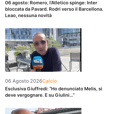
06 agosto: Romero, l’Atletico spinge: Inter
bloccata da Pavard. Rodri verso il Barcellona.
Leao, nessuna novità
Categorie
06 Agosto 2026
Calcio
Esclusiva Giuffredi: “Ho denunciato Melis, si
deve vergognare. E su Giulini…”