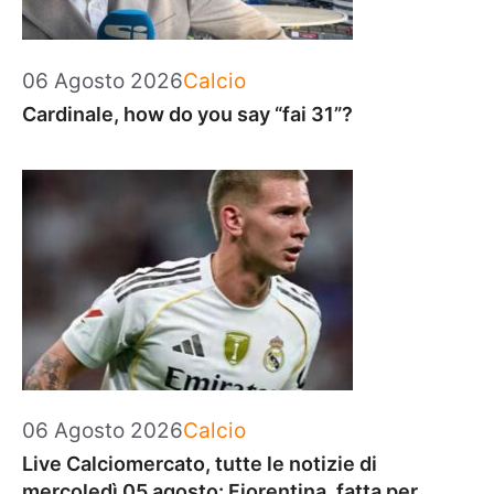
Categorie
06 Agosto 2026
Calcio
Cardinale, how do you say “fai 31”?
Categorie
06 Agosto 2026
Calcio
Live Calciomercato, tutte le notizie di
mercoledì 05 agosto: Fiorentina, fatta per