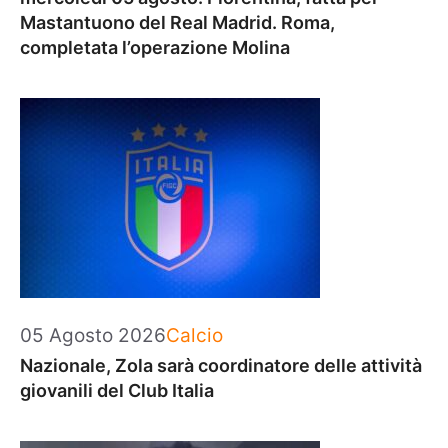
Mastantuono del Real Madrid. Roma,
completata l’operazione Molina
Categorie
05 Agosto 2026
Calcio
Nazionale, Zola sarà coordinatore delle attività
giovanili del Club Italia