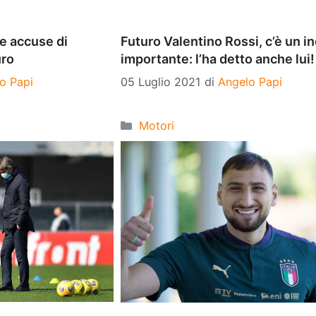
le accuse di
Futuro Valentino Rossi, c’è un in
uro
importante: l’ha detto anche lui!
o Papi
05 Luglio 2021
di
Angelo Papi
Categorie
Motori