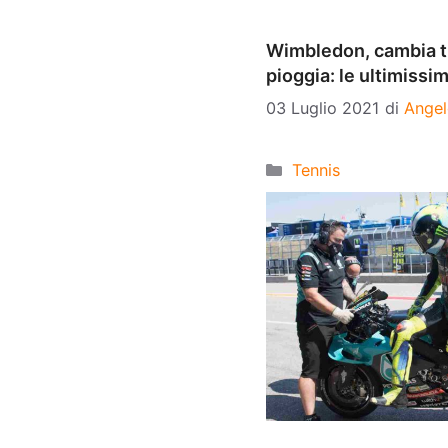
Wimbledon, cambia tu
pioggia: le ultimissi
03 Luglio 2021
di
Angel
Categorie
Tennis