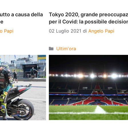
tto a causa della
Tokyo 2020, grande preoccupa
me
per il Covid: la possibile decisio
o Papi
02 Luglio 2021
di
Angelo Papi
Categorie
Ultim'ora