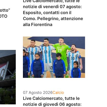
Live Calciomercato, tutte le
notizie di venerdì 07 agosto:
otto”
Esposito, contatti con il
FOTO
Como. Pellegrino, attenzione
alla Fiorentina
Categorie
07 Agosto 2026
Calcio
Live Calciomercato, tutte le
notizie di giovedì 06 agosto: