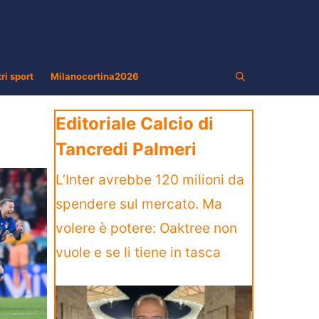
tri sport
Milanocortina2026
Editoriale Calcio di
Tancredi Palmeri
L’Inter avrebbe 120 milioni da
spendere sul mercato. Ma
volere è potere: Oaktree non
vuole e se li tiene in tasca