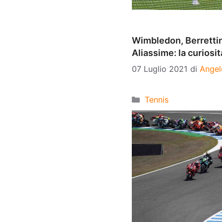
Wimbledon, Berrettin
Aliassime: la curiosit
07 Luglio 2021
di
Angel
Categorie
Tennis