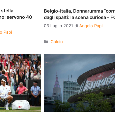
stella
Belgio-Italia, Donnarumma “corr
ino: servono 40
dagli spalti: la scena curiosa – 
03 Luglio 2021
di
Angelo Papi
o Papi
Categorie
Calcio