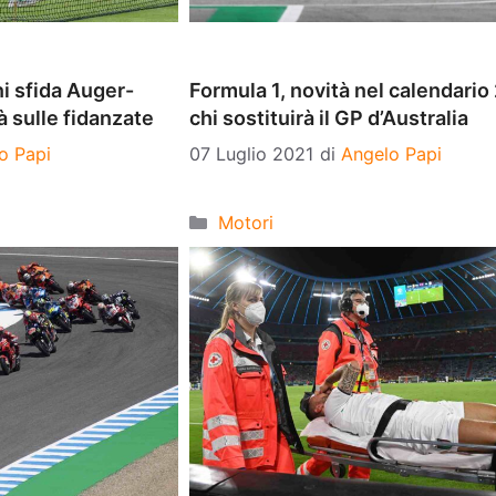
i sfida Auger-
Formula 1, novità nel calendario
à sulle fidanzate
chi sostituirà il GP d’Australia
o Papi
07 Luglio 2021
di
Angelo Papi
Categorie
Motori