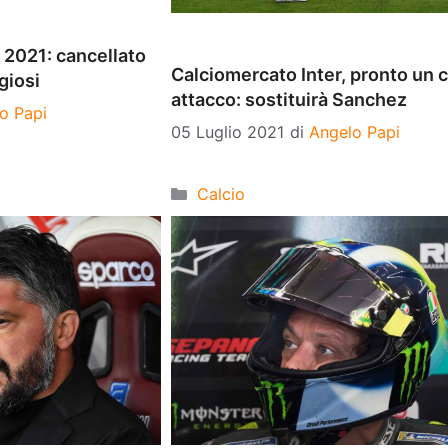
 2021: cancellato
Calciomercato Inter, pronto un c
giosi
attacco: sostituirà Sanchez
o Papi
05 Luglio 2021
di
Angelo Papi
Categorie
Calcio