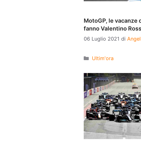
MotoGP, le vacanze de
fanno Valentino Rossi 
06 Luglio 2021
di
Angel
Categorie
Ultim'ora