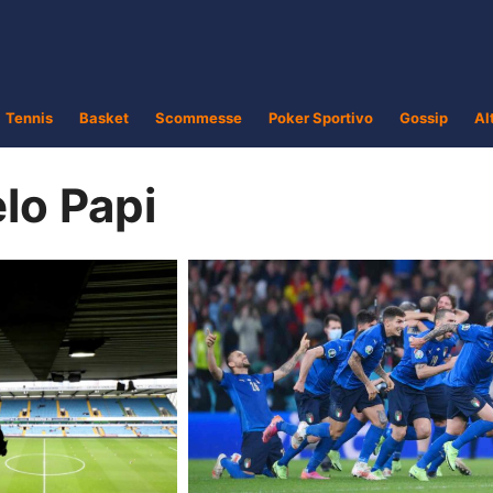
Tennis
Basket
Scommesse
Poker Sportivo
Gossip
Al
lo Papi