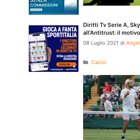
Diritti Tv Serie A, Sk
all’Antitrust: il motiv
08 Luglio 2021
di
Angel
Categorie
Calcio