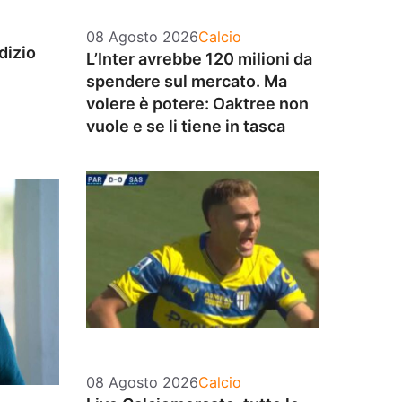
Categorie
08 Agosto 2026
Calcio
dizio
L’Inter avrebbe 120 milioni da
spendere sul mercato. Ma
volere è potere: Oaktree non
vuole e se li tiene in tasca
Categorie
08 Agosto 2026
Calcio