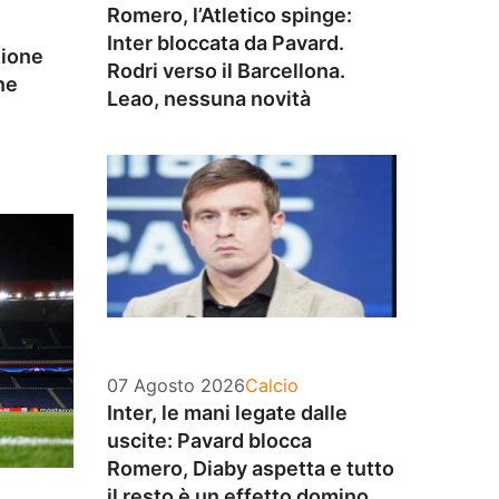
Romero, l’Atletico spinge:
Inter bloccata da Pavard.
zione
Rodri verso il Barcellona.
ne
Leao, nessuna novità
Categorie
07 Agosto 2026
Calcio
Inter, le mani legate dalle
uscite: Pavard blocca
Romero, Diaby aspetta e tutto
il resto è un effetto domino