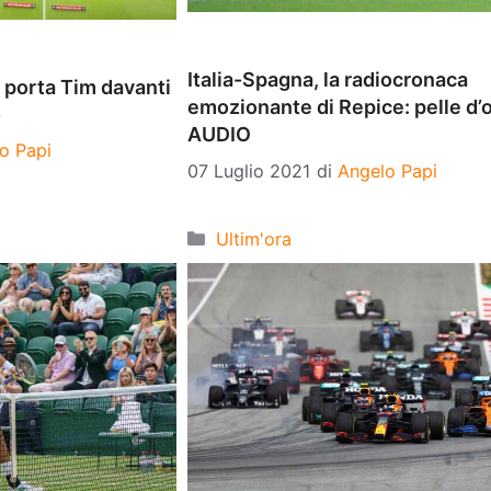
Italia-Spagna, la radiocronaca
y porta Tim davanti
emozionante di Repice: pelle d’
o
AUDIO
o Papi
07 Luglio 2021
di
Angelo Papi
Categorie
Ultim'ora