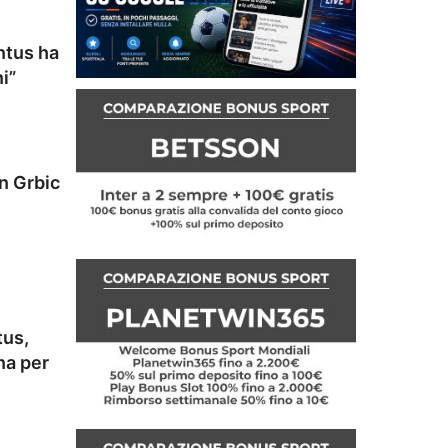
ntus ha
i”
n Grbic
tus,
na per