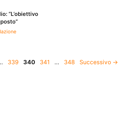
o: “L’obiettivo
o posto”
dazione
ina
Pagina
Pagina
Pagina
Pagina
…
339
340
341
…
348
Successivo
→