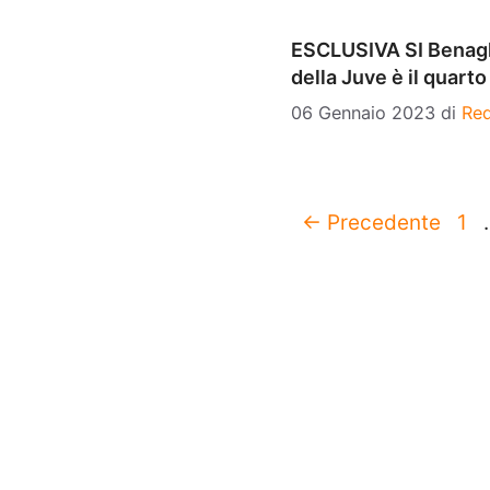
ESCLUSIVA SI Benagli
della Juve è il quart
06 Gennaio 2023
di
Re
Pag
←
Precedente
1