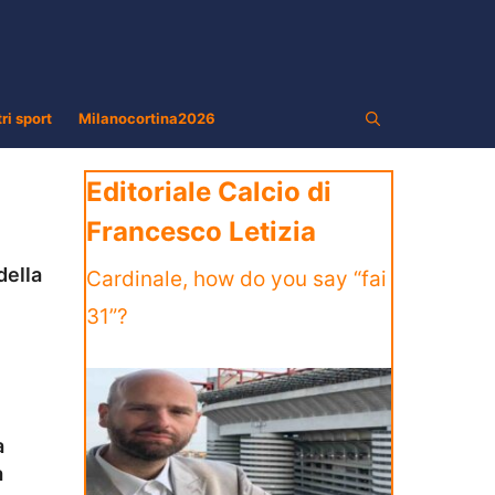
tri sport
Milanocortina2026
Editoriale Calcio di
Francesco Letizia
della
Cardinale, how do you say “fai
31”?
a
a