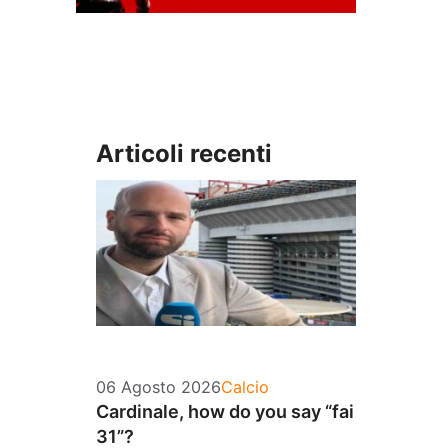
Articoli recenti
Categorie
06 Agosto 2026
Calcio
Cardinale, how do you say “fai
31”?