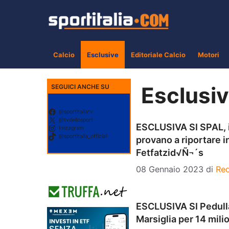
Vai
al
contenuto
Calcio
Esclusive
Editoriale Calcio
Motori
Esclusi
SEGUICI ANCHE SU
@sportitaliatv
@tvdellosport
ESCLUSIVA SI SPAL, i
Instagram
@sportitalia_official
provano a riportare in
Fetfatzid√Ñ¬´s
08 Gennaio 2023
di
Re
ESCLUSIVA SI Pedullà
Marsiglia per 14 mili