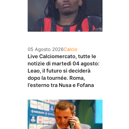
Categorie
05 Agosto 2026
Calcio
Live Calciomercato, tutte le
notizie di martedì 04 agosto:
Leao, il futuro si deciderà
dopo la tournée. Roma,
l’esterno tra Nusa e Fofana