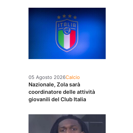
Categorie
05 Agosto 2026
Calcio
Nazionale, Zola sarà
coordinatore delle attività
giovanili del Club Italia