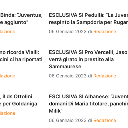
Binda: “Juventus,
ESCLUSIVA SI Pedullà: “La Juve
ore aggiunto”
respinto la Sampdoria per Rugan
dazione
06 Gennaio 2023
di
Redazione
 ricorda Vialli:
ESCLUSIVA SI Pro Vercelli, Jaso
ini ci ha riportati
verrà girato in prestito alla
Sammaurese
dazione
06 Gennaio 2023
di
Redazione
il ds Ottolini
ESCLUSIVA SI Albanese: “Juven
e per Goldaniga
domani Di Maria titolare, panchi
Milik”
dazione
06 Gennaio 2023
di
Redazione