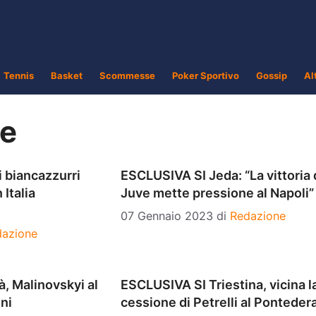
Tennis
Basket
Scommesse
Poker Sportivo
Gossip
Al
ve
 biancazzurri
ESCLUSIVA SI Jeda: “La vittoria 
 Italia
Juve mette pressione al Napoli”
07 Gennaio 2023
di
Redazione
dazione
, Malinovskyi al
ESCLUSIVA SI Triestina, vicina l
oni
cessione di Petrelli al Ponteder