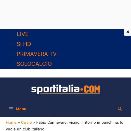
×
Vai
LIVE
al
SI HD
contenuto
PRIMAVERA TV
SOLOCALCIO
Menu
Home
»
Calcio
»
Fabio Cannavaro, vicino il ritorno in panchina: lo
vuole un club italiano