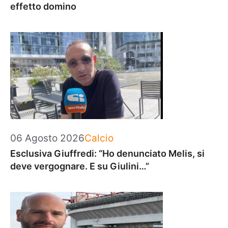
effetto domino
Categorie
06 Agosto 2026
Calcio
Esclusiva Giuffredi: “Ho denunciato Melis, si
deve vergognare. E su Giulini…”