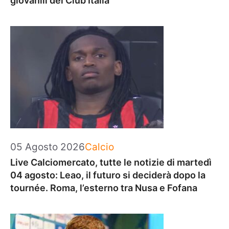
giovanili del Club Italia
Categorie
05 Agosto 2026
Calcio
Live Calciomercato, tutte le notizie di martedì
04 agosto: Leao, il futuro si deciderà dopo la
tournée. Roma, l’esterno tra Nusa e Fofana