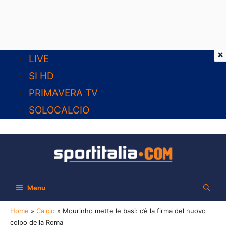
×
Vai
LIVE
al
SI HD
contenuto
PRIMAVERA TV
SOLOCALCIO
Menu
Home
»
Calcio
»
Mourinho mette le basi: c’è la firma del nuovo
colpo della Roma