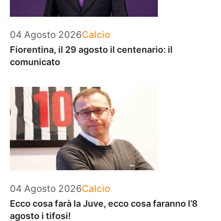
Categorie
04 Agosto 2026
Calcio
Fiorentina, il 29 agosto il centenario: il
comunicato
Categorie
04 Agosto 2026
Calcio
Ecco cosa farà la Juve, ecco cosa faranno l’8
agosto i tifosi!