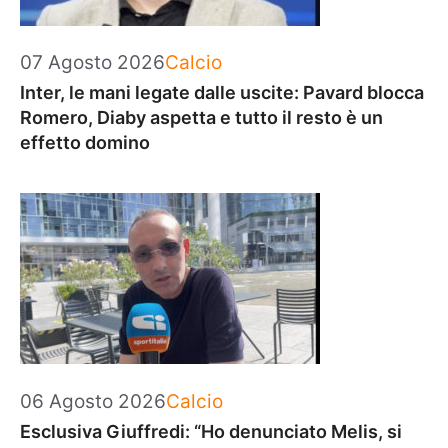
Categorie
07 Agosto 2026
Calcio
Inter, le mani legate dalle uscite: Pavard blocca
Romero, Diaby aspetta e tutto il resto è un
effetto domino
Categorie
06 Agosto 2026
Calcio
Esclusiva Giuffredi: “Ho denunciato Melis, si