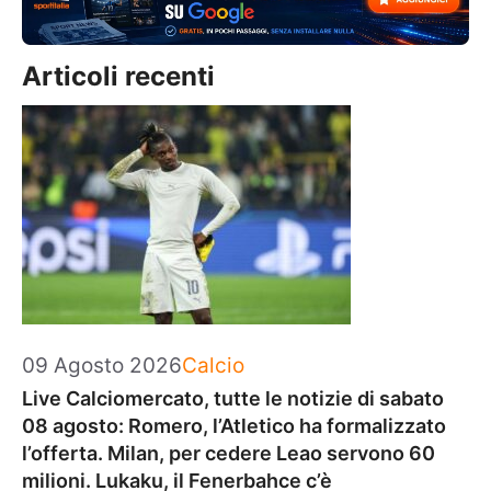
Articoli recenti
Categorie
09 Agosto 2026
Calcio
Live Calciomercato, tutte le notizie di sabato
08 agosto: Romero, l’Atletico ha formalizzato
l’offerta. Milan, per cedere Leao servono 60
milioni. Lukaku, il Fenerbahce c’è