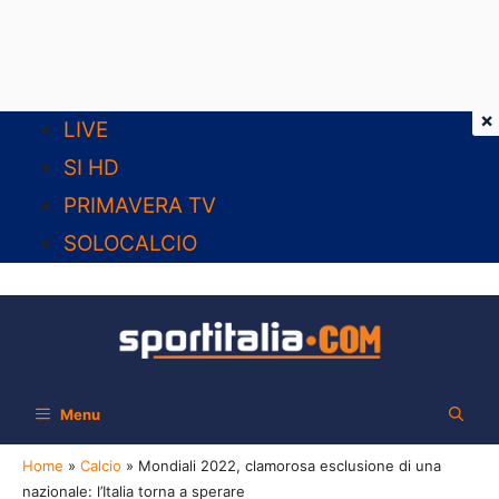
×
Vai
LIVE
al
SI HD
contenuto
PRIMAVERA TV
SOLOCALCIO
Menu
Home
»
Calcio
»
Mondiali 2022, clamorosa esclusione di una
nazionale: l’Italia torna a sperare