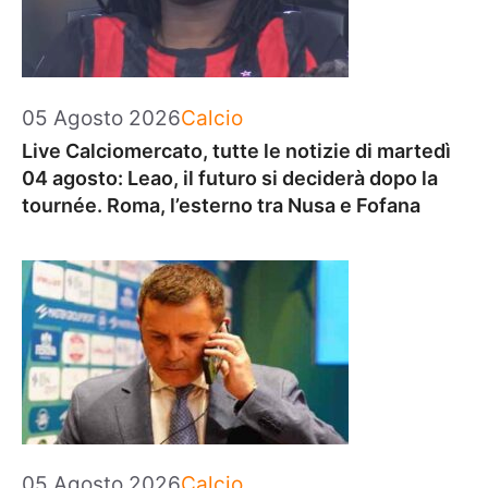
Categorie
05 Agosto 2026
Calcio
Live Calciomercato, tutte le notizie di martedì
04 agosto: Leao, il futuro si deciderà dopo la
tournée. Roma, l’esterno tra Nusa e Fofana
Categorie
05 Agosto 2026
Calcio