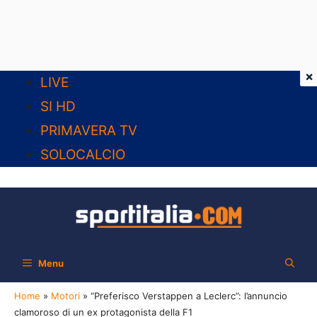
×
Vai
LIVE
al
SI HD
contenuto
PRIMAVERA TV
SOLOCALCIO
Menu
Home
»
Motori
»
“Preferisco Verstappen a Leclerc”: l’annuncio
clamoroso di un ex protagonista della F1