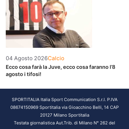
Categorie
04 Agosto 2026
Calcio
Ecco cosa farà la Juve, ecco cosa faranno l’8
agosto i tifosi!
SPORTITALIA Italia Sport Communication S.r.l. P.IVA
08674150969 Sportitalia via Gioacchino Belli, 14 CAP
20127 Milano Sportitalia
Testata giornalistica Aut.Trib. di Milano N° 262 del