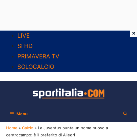
×
Vai
LIVE
al
SI HD
contenuto
PRIMAVERA TV
SOLOCALCIO
Menu
Home
»
Calcio
»
La Juventus punta un nome nuovo a
centrocampo: è il preferito di Allegri