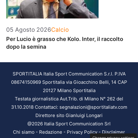
Categorie
05 Agosto 2026
Calcio
Per Lucio è grasso che Kolo. Inter, il raccolto
dopo la semina
SPORTITALIA Italia Sport Communication S.r.l. P.IVA
08674150969 Sportitalia via Gioacchino Belli, 14 CAP
20127 Milano Sportitalia
Testata giornalistica Aut.Trib. di Milano N° 262 del
31.10.2018 Contattaci: segnalazioni@sportitaliatv.com
Direttore sito Gianluigi Longari
@2026 Italia Sport Communication Srl
Chi siamo
-
Redazione
-
Privacy Policy
-
Disclaimer
Change privacy settings