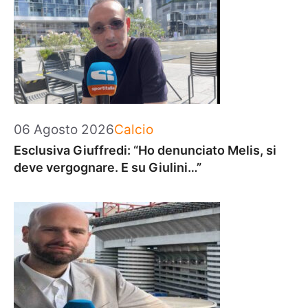
Categorie
06 Agosto 2026
Calcio
Esclusiva Giuffredi: “Ho denunciato Melis, si
deve vergognare. E su Giulini…”