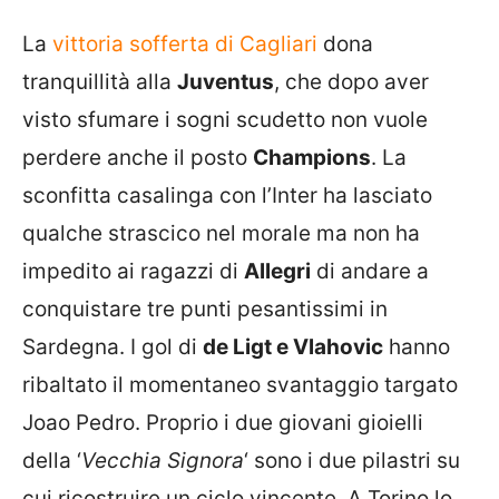
La
vittoria sofferta di Cagliari
dona
tranquillità alla
Juventus
, che dopo aver
visto sfumare i sogni scudetto non vuole
perdere anche il posto
Champions
. La
sconfitta casalinga con l’Inter ha lasciato
qualche strascico nel morale ma non ha
impedito ai ragazzi di
Allegri
di andare a
conquistare tre punti pesantissimi in
Sardegna. I gol di
de Ligt e Vlahovic
hanno
ribaltato il momentaneo svantaggio targato
Joao Pedro. Proprio i due giovani gioielli
della ‘
Vecchia Signora
‘ sono i due pilastri su
cui ricostruire un ciclo vincente. A Torino lo