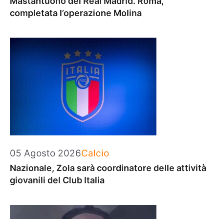
Mastantuono del Real Madrid. Roma,
completata l’operazione Molina
Categorie
05 Agosto 2026
Calcio
Nazionale, Zola sarà coordinatore delle attività
giovanili del Club Italia